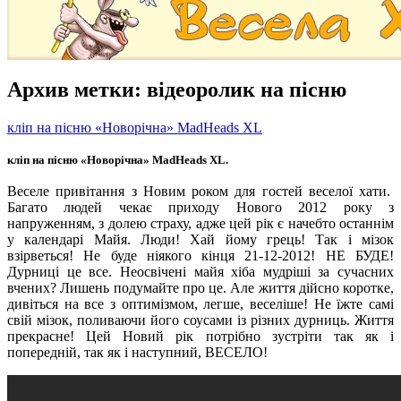
Архив метки:
відеоролик на пісню
кліп на пісню «Новорічна» MadHeads XL
кліп на пісню «Новорічна» MadHeads XL.
Веселе привітання з Новим роком для гостей веселої хати.
Багато людей чекає приходу Нового 2012 року з
напруженням, з долею страху, адже цей рік є начебто останнім
у календарі Майя.
Люди! Хай йому грець! Так і мізок
взірветься! Не буде ніякого кінця 21-12-2012! НЕ БУДЕ!
Дурниці це все. Неосвічені майя хіба мудріші за сучасних
вчених? Лишень подумайте про це. Але життя дійсно коротке,
дивіться на все з оптимізмом, легше, веселіше! Не їжте самі
свій мізок, поливаючи його соусами із різних дурниць. Життя
прекрасне! Цей Новий рік потрібно зустріти так як і
попередній, так як і наступний, ВЕСЕЛО!