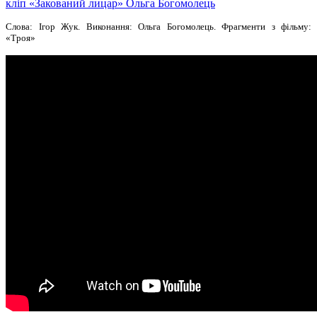
кліп «Закований лицар» Ольга Богомолець
Слова: Ігор Жук. Виконання: Ольга Богомолець. Фрагменти з фільму:
«Троя»