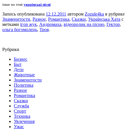
інше по темі
українські пісні
Запись опубликована
12.12.2011
автором
Zozule4ka
в рубрике
Знаменитости
,
Разное
,
Романтика
,
Сказки
,
Українська Хата
с
метками
ігор жук
,
Андромаха
,
відеоролик на пісню
,
Гектор
,
ольга богомолець
,
Троя
.
Рубрики
Бизнес
Быт
Дети
Животные
Знаменитости
Политика
Разное
Романтика
Сказки
Служба
Спорт
Техника
Увлечения
Ужас