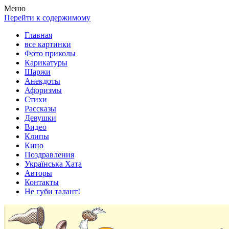
Весела хата — прикольные картинки, смешные истории,
Покажем всем ваши фото приколы, карикатуры, шаржи, стихи,
Меню
клипы!
рассказы, видео и песни!
Перейти к содержимому
Главная
все картинки
Фото приколы
Карикатуры
Шаржи
Анекдоты
Афоризмы
Стихи
Рассказы
Девушки
Видео
Клипы
Кино
Поздравления
Українська Хата
Авторы
Контакты
Не губи талант!