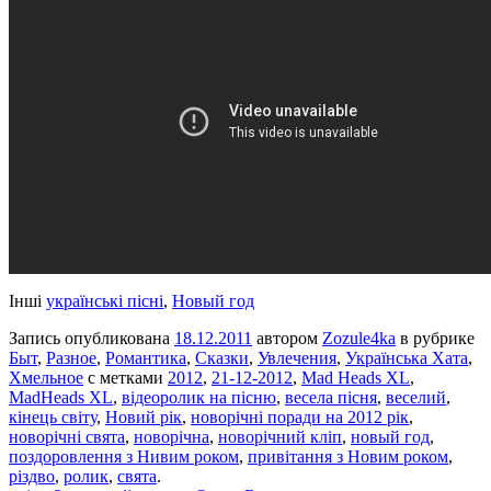
Інші
українські пісні
,
Новый год
Запись опубликована
18.12.2011
автором
Zozule4ka
в рубрике
Быт
,
Разное
,
Романтика
,
Сказки
,
Увлечения
,
Українська Хата
,
Хмельное
с метками
2012
,
21-12-2012
,
Mad Heads XL
,
MadHeads XL
,
відеоролик на пісню
,
весела пісня
,
веселий
,
кінець світу
,
Новий рік
,
новорічні поради на 2012 рік
,
новорічні свята
,
новорічна
,
новорічний кліп
,
новый год
,
поздоровлення з Нивим роком
,
привітання з Новим роком
,
різдво
,
ролик
,
свята
.