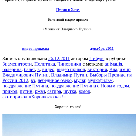
Путин в Хате.
Балетный видео прикол
«V значит Владимир Путин».
видео приколы
декабрь 2011
Запись опубликована
26.12.2011
автором
Цибуля
в рубрике
Знаменитости
,
Политика
,
Чиновники
с метками
анімація
,
балерина
,
балет
,
в
,
видео
,
видео прикол
,
виктория
,
Владимир
Владимирович Путин
,
Владимир Путин
,
Выборы Президента
России 2012
,
вэ
,
лебединое озеро
,
мульт
,
мультфильм
,
поздравление Путина
,
поздравление Путина с Новым годом
,
прикол
,
путин
,
ржач
,
сатира
,
шутка
,
юмор
.
фотоприкол «Хорошо-то как!»
Хорошо-то как!