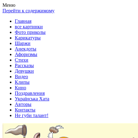
Весела хата — прикольные картинки, смешные истории,
Покажем всем ваши фото приколы, карикатуры, шаржи, стихи,
Меню
клипы!
рассказы, видео и песни!
Перейти к содержимому
Главная
все картинки
Фото приколы
Карикатуры
Шаржи
Анекдоты
Афоризмы
Стихи
Рассказы
Девушки
Видео
Клипы
Кино
Поздравления
Українська Хата
Авторы
Контакты
Не губи талант!