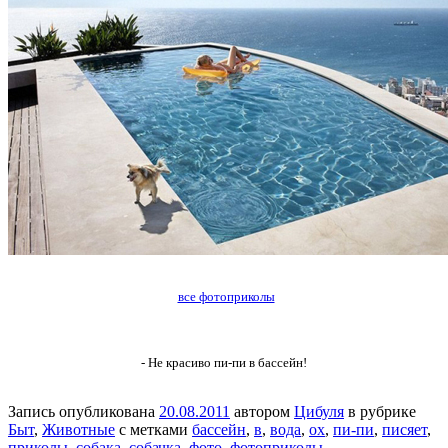
все фотоприколы
- Не красиво пи-пи в бассейн!
Запись опубликована
20.08.2011
автором
Цибуля
в рубрике
Быт
,
Животные
с метками
бассейн
,
в
,
вода
,
ох
,
пи-пи
,
писяет
,
приколы
,
собака
,
собачка
,
фото
,
фотоприколы
.