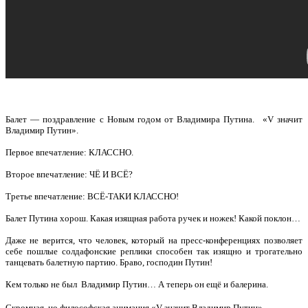
Балет — поздравление с Новым годом от Владимира Путина.
«V значит
Владимир Путин».
Первое впечатление: КЛАССНО.
Второе впечатление: ЧЁ И ВСЁ?
Третье впечатление: ВСЁ-ТАКИ КЛАССНО!
Балет Путина хорош. Какая изящная работа ручек и ножек! Какой поклон…
Даже не верится, что человек, который на пресс-конференциях позволяет
себе пошлые солдафонские реплики способен так изящно и трогательно
танцевать балетную партию. Браво, господин Путин!
Кем только не был Владимир Путин… А теперь он ещё и балерина.
Скромная, но философская анимация «V значит Владимир Путин».