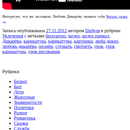
Интересно, что же заставило Любовь Дикарёву назвать себя
Читать далее
→
Запись опубликована
27.11.2012
автором
Цибуля
в рубрике
Увлечения
с метками
бесплатно
,
видео
,
видео прикол
,
Дикарёва
,
карикатура
,
карикатуры
,
картинки
,
люба дикер
,
любовь дикарёва
,
онлайн
,
слушать
,
смотреть
,
урок
,
урок
карикатуры
,
урок рисования
.
Рубрики
Бизнес
Быт
Дети
Животные
Знаменитости
Политика
Разное
Романтика
Сказки
Служба