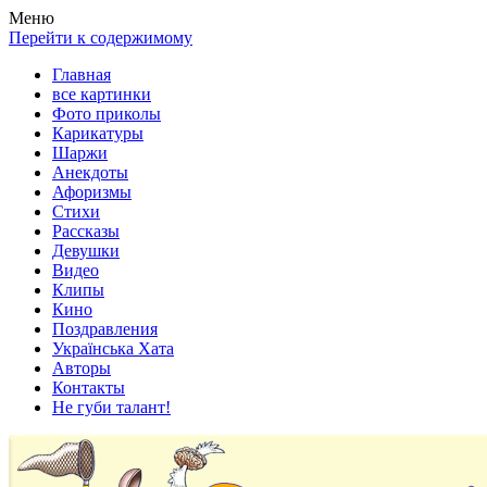
Весела хата — прикольные картинки, смешные истории,
Покажем всем ваши фото приколы, карикатуры, шаржи, стихи,
Меню
клипы!
рассказы, видео и песни!
Перейти к содержимому
Главная
все картинки
Фото приколы
Карикатуры
Шаржи
Анекдоты
Афоризмы
Стихи
Рассказы
Девушки
Видео
Клипы
Кино
Поздравления
Українська Хата
Авторы
Контакты
Не губи талант!