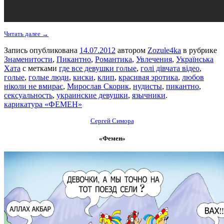
Читать далее →
Запись опубликована
14.07.2012
автором
Zozule4ka
в рубрике
Знаменитости
,
Пикантно
,
Романтика
,
Увлечения
,
Українська
Хата
с метками
где все девушки голые
,
голі дівчата відео
,
голые
,
голые люди
,
киски
,
клип
,
красивая эротика
,
любов
ніколи не вмирає
,
Мирослав Скорик
,
нудисты
,
пикантно
,
сексуальность
,
украинские девушки
,
язычники
.
карикатура «ФЕМЕН»
Сергей Симора
«Фемен»