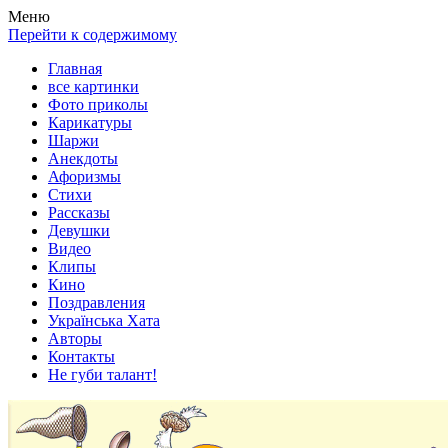
Весела хата — прикольные картинки, смешные истории,
Покажем всем ваши фото приколы, карикатуры, шаржи, стихи,
Меню
клипы!
рассказы, видео и песни!
Перейти к содержимому
Главная
все картинки
Фото приколы
Карикатуры
Шаржи
Анекдоты
Афоризмы
Стихи
Рассказы
Девушки
Видео
Клипы
Кино
Поздравления
Українська Хата
Авторы
Контакты
Не губи талант!