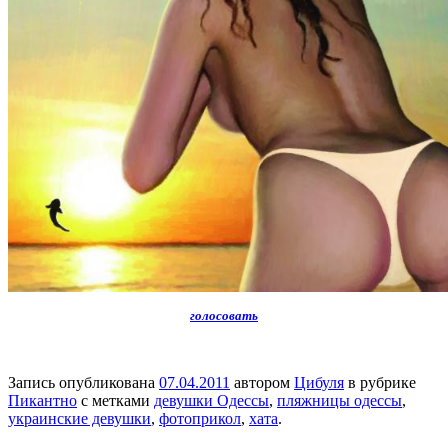
голосовать
Запись опубликована
07.04.2011
автором
Цибуля
в рубрике
Пикантно
с метками
девушки Одессы
,
пляжницы одессы
,
украинские девушки
,
фотоприкол
,
хата
.