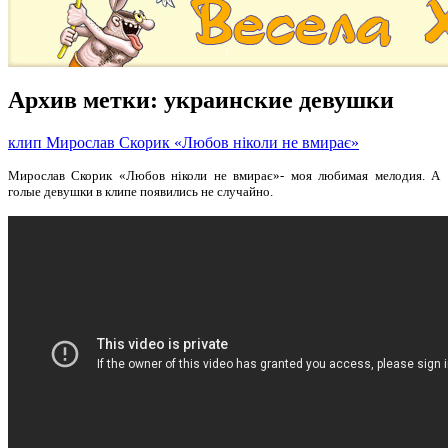
Архив метки:
украинские девушки
клип Мирослав Скорик «Любов ніколи не вмирає»
Мирослав Скорик «Любов ніколи не вмирає»- моя любимая мелодия. А
голые девушки в клипе появились не случайно.