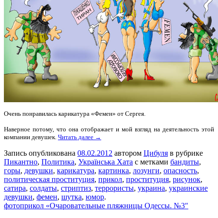
Очень понравилась карикатура «Фемен» от Сергея.
Наверное потому, что она отображает и мой взгляд на деятельность этой
компании девушек.
Читать далее →
Запись опубликована
08.02.2012
автором
Цибуля
в рубрике
Пикантно
,
Политика
,
Українська Хата
с метками
бандиты
,
горы
,
девушки
,
карикатура
,
картинка
,
лозунги
,
опасность
,
политическая проституция
,
прикол
,
проституция
,
рисунок
,
сатира
,
солдаты
,
стриптиз
,
террористы
,
украина
,
украинские
девушки
,
фемен
,
шутка
,
юмор
.
фотоприкол «Очаровательные пляжницы Одессы. №3″