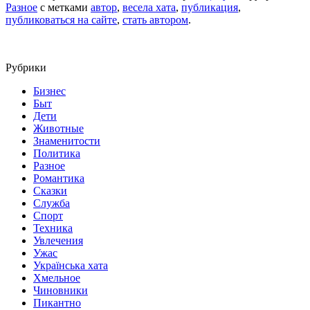
Разное
с метками
автор
,
весела хата
,
публикация
,
публиковаться на сайте
,
стать автором
.
Рубрики
Бизнес
Быт
Дети
Животные
Знаменитости
Политика
Разное
Романтика
Сказки
Служба
Спорт
Техника
Увлечения
Ужас
Українська хата
Хмельное
Чиновники
Пикантно