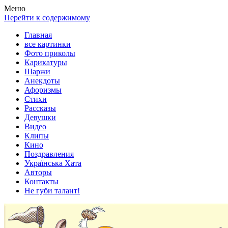
Весела хата — прикольные картинки, смешные истории,
Покажем всем ваши фото приколы, карикатуры, шаржи, стихи,
Меню
клипы!
рассказы, видео и песни!
Перейти к содержимому
Главная
все картинки
Фото приколы
Карикатуры
Шаржи
Анекдоты
Афоризмы
Стихи
Рассказы
Девушки
Видео
Клипы
Кино
Поздравления
Українська Хата
Авторы
Контакты
Не губи талант!