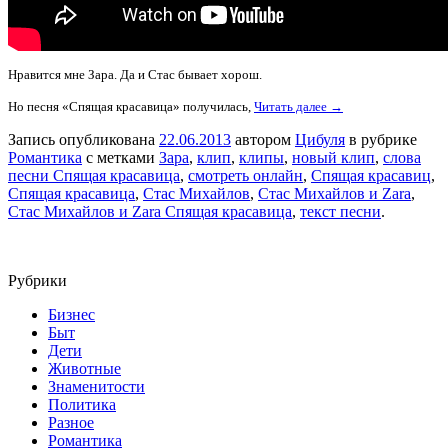
Нравится мне Зара. Да и Стас бывает хорош.
Но песня «Спящая красавица» получилась,
Читать далее →
Запись опубликована
22.06.2013
автором
Цибуля
в рубрике
Романтика
с метками
Зара
,
клип
,
клипы
,
новый клип
,
слова
песни Спящая красавица
,
смотреть онлайн
,
Спящая красавиц
,
Спящая красавица
,
Стас Михайлов
,
Стас Михайлов и Zara
,
Стас Михайлов и Zara Спящая красавица
,
текст песни
.
Рубрики
Бизнес
Быт
Дети
Животные
Знаменитости
Политика
Разное
Романтика