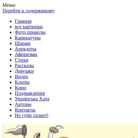
Весела хата — прикольные картинки, смешные истории,
Покажем всем ваши фото приколы, карикатуры, шаржи, стихи,
Меню
клипы!
рассказы, видео и песни!
Перейти к содержимому
Главная
все картинки
Фото приколы
Карикатуры
Шаржи
Анекдоты
Афоризмы
Стихи
Рассказы
Девушки
Видео
Клипы
Кино
Поздравления
Українська Хата
Авторы
Контакты
Не губи талант!