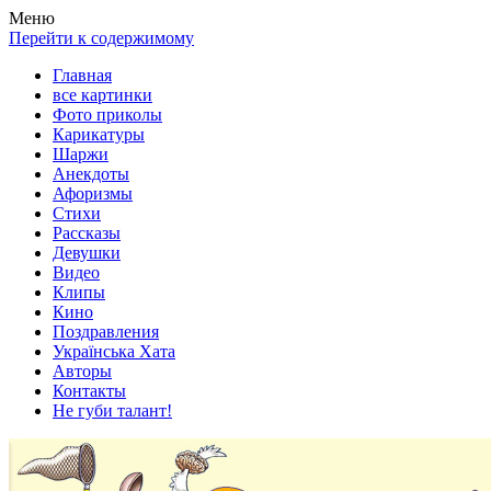
Весела хата — прикольные картинки, смешные истории,
Покажем всем ваши фото приколы, карикатуры, шаржи, стихи,
Меню
клипы!
рассказы, видео и песни!
Перейти к содержимому
Главная
все картинки
Фото приколы
Карикатуры
Шаржи
Анекдоты
Афоризмы
Стихи
Рассказы
Девушки
Видео
Клипы
Кино
Поздравления
Українська Хата
Авторы
Контакты
Не губи талант!