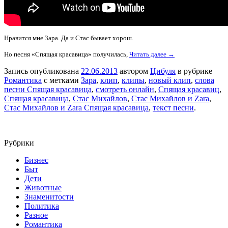
Нравится мне Зара. Да и Стас бывает хорош.
Но песня «Спящая красавица» получилась,
Читать далее →
Запись опубликована
22.06.2013
автором
Цибуля
в рубрике
Романтика
с метками
Зара
,
клип
,
клипы
,
новый клип
,
слова
песни Спящая красавица
,
смотреть онлайн
,
Спящая красавиц
,
Спящая красавица
,
Стас Михайлов
,
Стас Михайлов и Zara
,
Стас Михайлов и Zara Спящая красавица
,
текст песни
.
Рубрики
Бизнес
Быт
Дети
Животные
Знаменитости
Политика
Разное
Романтика