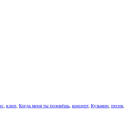
ис
,
клип
,
Когда меня ты позовёшь
,
концерт
,
Кузьмин
,
песня
,