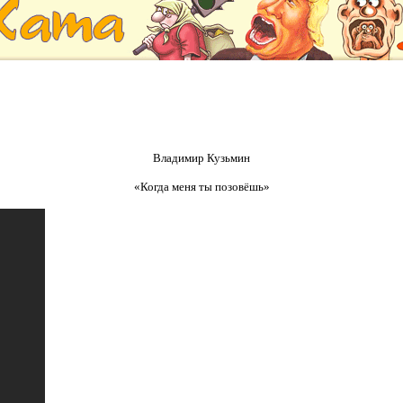
Владимир Кузьмин
«Когда меня ты позовёшь»