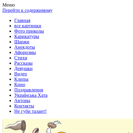
Весела хата — прикольные картинки, смешные истории, клипы
Покажем всем ваши фото приколы, карикатуры, шаржи, стихи, 
Меню
Перейти к содержимому
Главная
все картинки
Фото приколы
Карикатуры
Шаржи
Анекдоты
Афоризмы
Стихи
Рассказы
Девушки
Видео
Клипы
Кино
Поздравления
Українська Хата
Авторы
Контакты
Не губи талант!