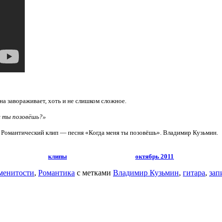
а завораживает, хоть и не слишком сложное.
я ты позовёшь?»
Романтический клип — песня «Когда меня ты позовёшь». Владимир Кузьмин.
клипы
октябрь 2011
менитости
,
Романтика
с метками
Владимир Кузьмин
,
гитара
,
зап