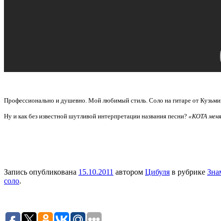
Профессионально и душевно. Мой любимый стиль. Соло на гитаре от Кузьмин
Ну и как без известной шутливой интерпретации названия песни?
«КОТА мен
Запись опубликована
15.10.2011
автором
Цибуля
в рубрике
Зна
соло
.