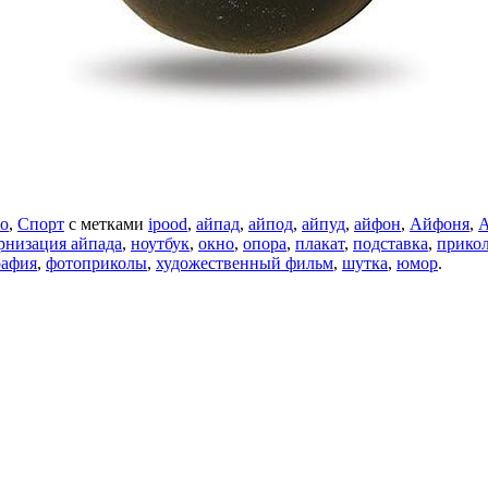
о
,
Спорт
с метками
ipood
,
айпад
,
айпод
,
айпуд
,
айфон
,
Айфоня
,
А
низация айпада
,
ноутбук
,
окно
,
опора
,
плакат
,
подставка
,
прико
рафия
,
фотоприколы
,
художественный фильм
,
шутка
,
юмор
.