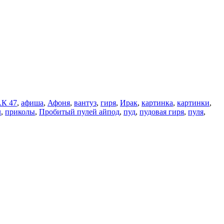
К 47
,
афиша
,
Афоня
,
вантуз
,
гиря
,
Ирак
,
картинка
,
картинки
,
л
,
приколы
,
Пробитый пулей айпод
,
пуд
,
пудовая гиря
,
пуля
,