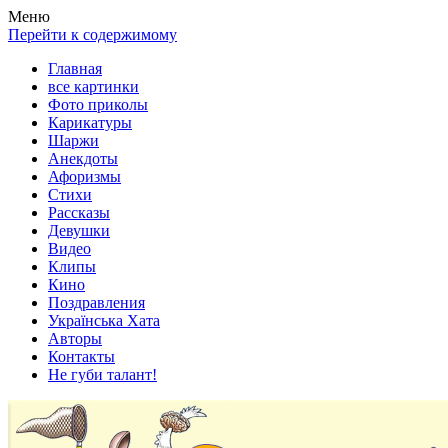
Весела хата — прикольные картинки, смешные истории, клипы
Покажем всем ваши фото приколы, карикатуры, шаржи, стихи, 
Меню
Перейти к содержимому
Главная
все картинки
Фото приколы
Карикатуры
Шаржи
Анекдоты
Афоризмы
Стихи
Рассказы
Девушки
Видео
Клипы
Кино
Поздравления
Українська Хата
Авторы
Контакты
Не губи талант!