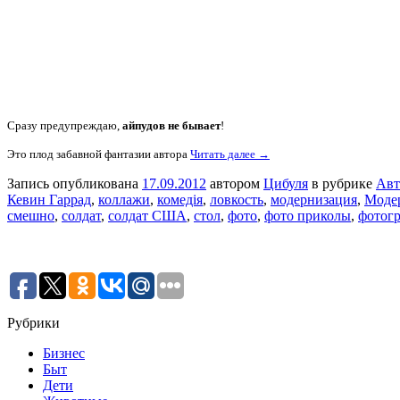
Сразу предупреждаю,
айпудов не бывает
!
Это плод забавной фантазии автора
Читать далее →
Запись опубликована
17.09.2012
автором
Цибуля
в рубрике
Авт
Кевин Гаррад
,
коллажи
,
комедія
,
ловкость
,
модернизация
,
Модер
смешно
,
солдат
,
солдат США
,
стол
,
фото
,
фото приколы
,
фотог
Рубрики
Бизнес
Быт
Дети