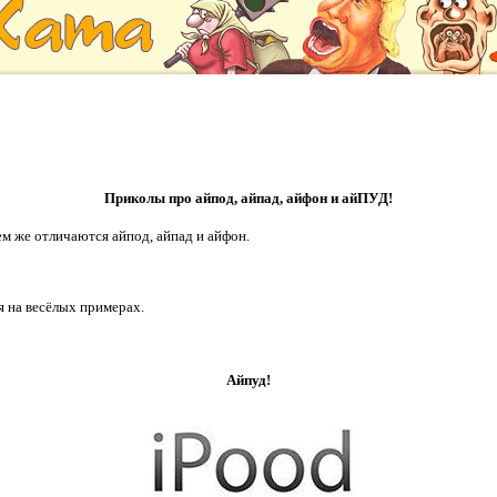
Приколы про айпод, айпад, айфон и айПУД!
чем же отличаются айпод, айпад и айфон.
ься на весёлых примерах.
Айпуд!