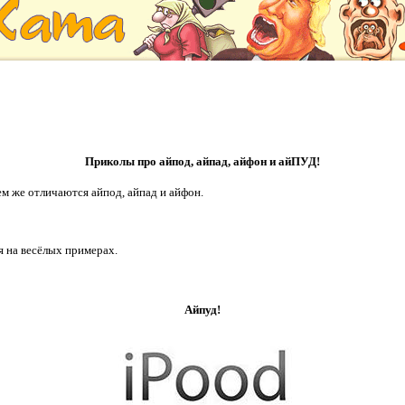
Приколы про айпод, айпад, айфон и айПУД!
чем же отличаются айпод, айпад и айфон.
ься на весёлых примерах.
Айпуд!