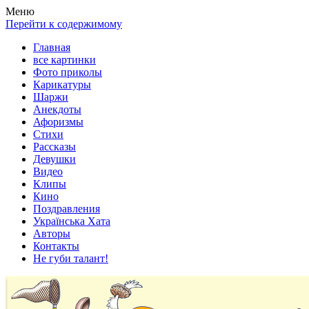
Весела хата — прикольные картинки, смешные истории, клипы
Покажем всем ваши фото приколы, карикатуры, шаржи, стихи, 
Меню
Перейти к содержимому
Главная
все картинки
Фото приколы
Карикатуры
Шаржи
Анекдоты
Афоризмы
Стихи
Рассказы
Девушки
Видео
Клипы
Кино
Поздравления
Українська Хата
Авторы
Контакты
Не губи талант!