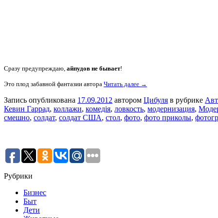
Сразу предупреждаю,
айпудов не бывает
!
Это плод забавной фантазии автора
Читать далее →
Запись опубликована
17.09.2012
автором
Цибуля
в рубрике
Авт
Кевин Гаррад
,
коллажи
,
комедія
,
ловкость
,
модернизация
,
Модер
смешно
,
солдат
,
солдат США
,
стол
,
фото
,
фото приколы
,
фотог
Рубрики
Бизнес
Быт
Дети