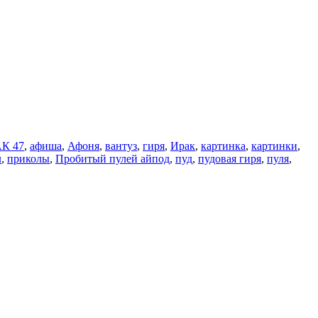
К 47
,
афиша
,
Афоня
,
вантуз
,
гиря
,
Ирак
,
картинка
,
картинки
,
л
,
приколы
,
Пробитый пулей айпод
,
пуд
,
пудовая гиря
,
пуля
,