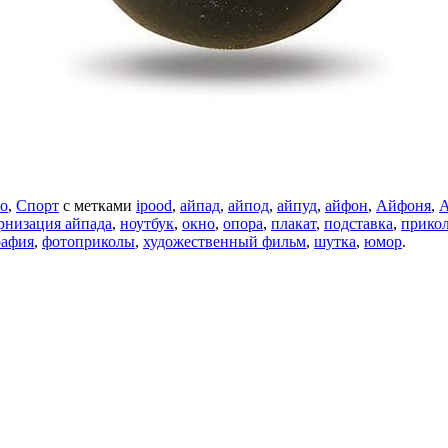
о
,
Спорт
с метками
ipood
,
айпад
,
айпод
,
айпуд
,
айфон
,
Айфоня
,
А
низация айпада
,
ноутбук
,
окно
,
опора
,
плакат
,
подставка
,
прико
рафия
,
фотоприколы
,
художественный фильм
,
шутка
,
юмор
.