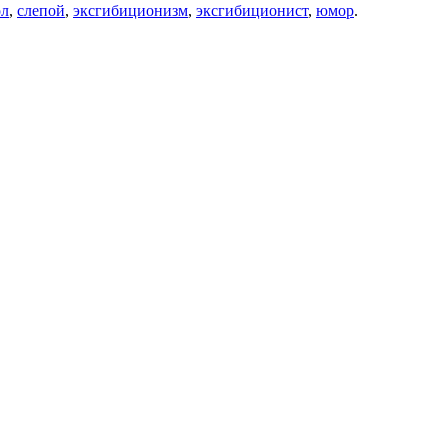
ол
,
слепой
,
эксгибиционизм
,
эксгибиционист
,
юмор
.