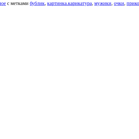
ное
с метками
бублик
,
картинка.карикатура
,
мужики
,
очки
,
прик