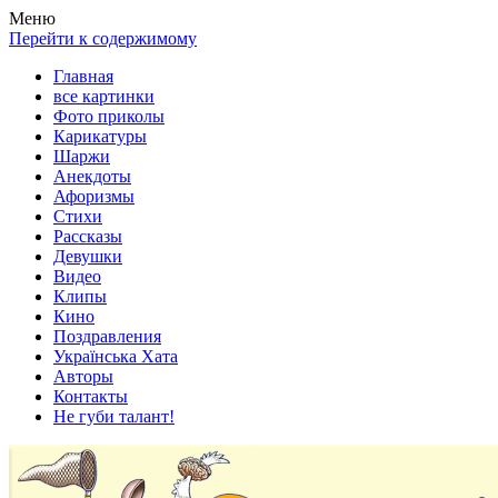
Весела хата — прикольные картинки, смешные истории, клипы
Покажем всем ваши фото приколы, карикатуры, шаржи, стихи, 
Меню
Перейти к содержимому
Главная
все картинки
Фото приколы
Карикатуры
Шаржи
Анекдоты
Афоризмы
Стихи
Рассказы
Девушки
Видео
Клипы
Кино
Поздравления
Українська Хата
Авторы
Контакты
Не губи талант!