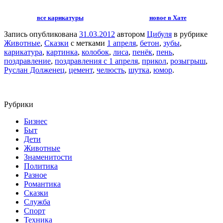
все карикатуры
новое в Хате
Запись опубликована
31.03.2012
автором
Цибуля
в рубрике
Животные
,
Сказки
с метками
1 апреля
,
бетон
,
зубы
,
карикатура
,
картинка
,
колобок
,
лиса
,
пенёк
,
пень
,
поздравление
,
поздравления с 1 апреля
,
прикол
,
розыгрыш
,
Руслан Долженец
,
цемент
,
челюсть
,
шутка
,
юмор
.
Рубрики
Бизнес
Быт
Дети
Животные
Знаменитости
Политика
Разное
Романтика
Сказки
Служба
Спорт
Техника