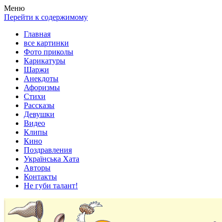
Весела хата — прикольные картинки, смешные истории,
Покажем всем ваши фото приколы, карикатуры, шаржи, стихи,
Меню
клипы!
рассказы, видео и песни!
Перейти к содержимому
Главная
все картинки
Фото приколы
Карикатуры
Шаржи
Анекдоты
Афоризмы
Стихи
Рассказы
Девушки
Видео
Клипы
Кино
Поздравления
Українська Хата
Авторы
Контакты
Не губи талант!