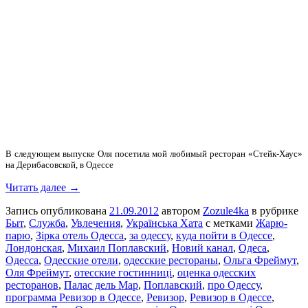
В следующем выпуске Оля посетила мой любимый ресторан «Стейк-Хаус»
на Дерибасовской, в Одессе
Читать далее →
Запись опубликована
21.09.2012
автором
Zozule4ka
в рубрике
Быт
,
Служба
,
Увлечения
,
Українська Хата
с метками
Жарю-
парю
,
Зірка отель Одесса
,
за одессу
,
куда пойти в Одессе
,
Лондонская
,
Михаил Поплавский
,
Новий канал
,
Одеса
,
Одесса
,
Одесские отели
,
одесские рестораны
,
Ольга Фреймут
,
Оля Фреймут
,
отесские гостинниці
,
оценка одесских
ресторанов
,
Палас дель Мар
,
Поплавский
,
про Одессу
,
программа Ревизор в Одессе
,
Ревизор
,
Ревизор в Одессе
,