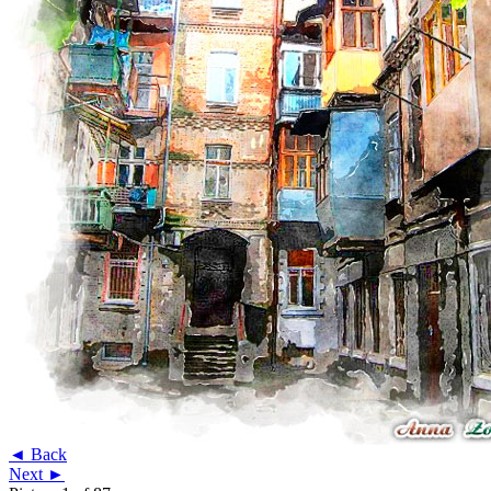
◄ Back
Next ►