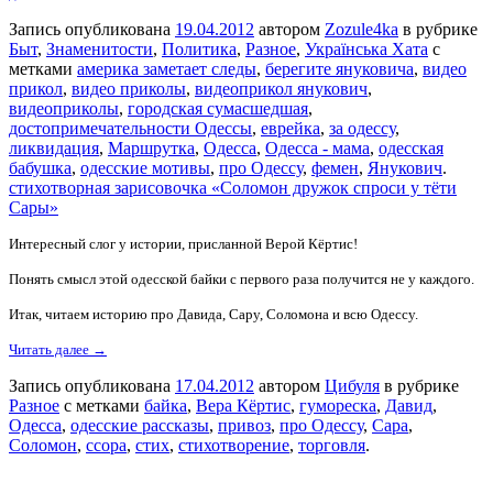
Запись опубликована
19.04.2012
автором
Zozule4ka
в рубрике
Быт
,
Знаменитости
,
Политика
,
Разное
,
Українська Хата
с
метками
америка заметает следы
,
берегите януковича
,
видео
прикол
,
видео приколы
,
видеоприкол янукович
,
видеоприколы
,
городская сумасшедшая
,
достопримечательности Одессы
,
еврейка
,
за одессу
,
ликвидация
,
Маршрутка
,
Одесса
,
Одесса - мама
,
одесская
бабушка
,
одесские мотивы
,
про Одессу
,
фемен
,
Янукович
.
стихотворная зарисовочка «Соломон дружок спроси у тёти
Сары»
Интересный слог у истории, присланной Верой Кёртис!
Понять смысл этой одесской байки с первого раза получится не у каждого.
Итак, читаем историю про Давида, Сару, Соломона и всю Одессу.
Читать далее →
Запись опубликована
17.04.2012
автором
Цибуля
в рубрике
Разное
с метками
байка
,
Вера Кёртис
,
гумореска
,
Давид
,
Одесса
,
одесские рассказы
,
привоз
,
про Одессу
,
Сара
,
Соломон
,
ссора
,
стих
,
стихотворение
,
торговля
.