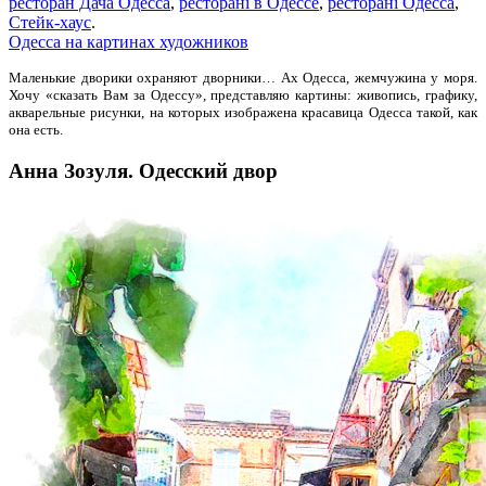
ресторан Дача Одесса
,
ресторані в Одессе
,
ресторані Одесса
,
Стейк-хаус
.
Одесса на картинах художников
Маленькие дворики охраняют дворники… Ах Одесса, жемчужина у моря.
Хочу «сказать Вам за Одессу», представляю картины: живопись, графику,
акварельные рисунки, на которых изображена красавица Одесса такой, как
она есть.
Анна Зозуля. Одесский двор