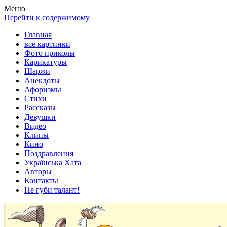
Весела хата — прикольные картинки, смешные истории,
Покажем всем ваши фото приколы, карикатуры, шаржи, стихи,
Меню
клипы!
рассказы, видео и песни!
Перейти к содержимому
Главная
все картинки
Фото приколы
Карикатуры
Шаржи
Анекдоты
Афоризмы
Стихи
Рассказы
Девушки
Видео
Клипы
Кино
Поздравления
Українська Хата
Авторы
Контакты
Не губи талант!