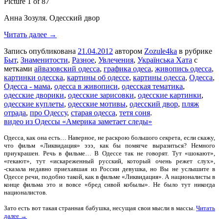
Picture 1 of 87
Анна Зозуля. Одесский двор
Читать далее →
Запись опубликована
21.04.2012
автором
Zozule4ka
в рубрике
Быт
,
Знаменитости
,
Разное
,
Увлечения
,
Українська Хата
с
метками
айвазовский одесса
,
графика одеса
,
живопись одесса
,
картинки одесска
,
картины об одессе
,
картины одесса
,
Одесса
,
Одесса - мама
,
одесса в живописи
,
одесская тематика
,
одесские дворики
,
одесские зарисовки
,
одесские картинки
,
одесские куплеты
,
одесские мотивы
,
одесский двор
,
пляж
отрада
,
про Одессу
,
старая одесса
,
тетя соня
.
видео из Одессы «Америка заметает следы»
Одесса, как она есть… Наверное, не раскрою большого секрета, если скажу,
что фильм «Ликвидация» эээ, как бы помягче выразиться? Немного
приукрашен. Речь в фильме… В Одессе так не говорят. Тут «шокают»,
«гекают», тут «искареженный русский, который очень режет слух»,
-сказала недавно приехавшая из России девушка, но Вы не услышите в
Одессе речи, подобно такой, как в фильме «Ликвидация». А националисты в
конце фильма это и вовсе «бред сивой кобылы». Не было тут никогда
националистов.
Зато есть вот такая странная бабушка, несущая свои мысли в массы.
Читать
далее →