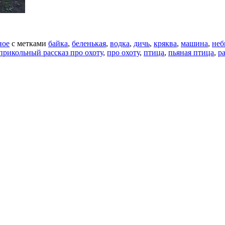
ное
с метками
байка
,
беленькая
,
водка
,
дичь
,
кряква
,
машина
,
неб
прикольный рассказ про охоту
,
про охоту
,
птица
,
пьяная птица
,
р