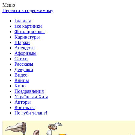
Весела хата — прикольные картинки, смешные истории, клипы
Покажем всем ваши фото приколы, карикатуры, шаржи, стихи, 
Меню
Перейти к содержимому
Главная
все картинки
Фото приколы
Карикатуры
Шаржи
Анекдоты
Афоризмы
Стихи
Рассказы
Девушки
Видео
Клипы
Кино
Поздравления
Українська Хата
Авторы
Контакты
Не губи талант!