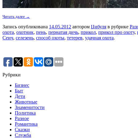
Читать далее →
Запись опубликована
14.05.2012
автором
Цибуля
в рубрике
Раз
охота
,
охотник
,
пень
,
пернатая дичь
,
прикол
,
прикол про охоту
,
Сеич
,
селезень
,
способ охоты
,
тетерев
,
удачная охота
.
Рубрики
Бизнес
Быт
Дети
Животные
Знаменитости
Политика
Разное
Романтика
Сказки
Служба