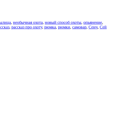
ылица
,
необычная охота
,
новый способ охоты
,
опьянение
,
ассказ
,
рассказ про охоту
,
рюмка
,
рюмки
,
самовар
,
Сеич
,
Сей