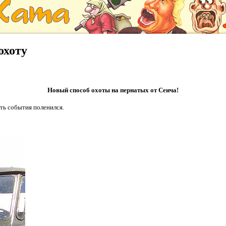
охоту
Новый способ охоты на пернатых от Сеича!
ть события поленился.