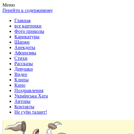
Весела хата — прикольные картинки, смешные истории,
Покажем всем ваши фото приколы, карикатуры, шаржи, стихи,
Меню
клипы!
рассказы, видео и песни!
Перейти к содержимому
Главная
все картинки
Фото приколы
Карикатуры
Шаржи
Анекдоты
Афоризмы
Стихи
Рассказы
Девушки
Видео
Клипы
Кино
Поздравления
Українська Хата
Авторы
Контакты
Не губи талант!