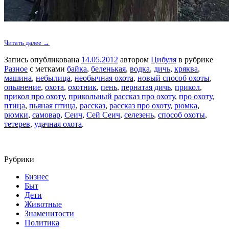
Читать далее →
Запись опубликована
14.05.2012
автором
Цибуля
в рубрике
Разное
с метками
байка
,
беленькая
,
водка
,
дичь
,
кряква
,
машина
,
небылица
,
необычная охота
,
новый способ охоты
,
опьянение
,
охота
,
охотник
,
пень
,
пернатая дичь
,
прикол
,
прикол про охоту
,
прикольный рассказ про охоту
,
про охоту
,
птица
,
пьяная птица
,
рассказ
,
рассказ про охоту
,
рюмка
,
рюмки
,
самовар
,
Сеич
,
Сей Сеич
,
селезень
,
способ охоты
,
тетерев
,
удачная охота
.
Рубрики
Бизнес
Быт
Дети
Животные
Знаменитости
Политика