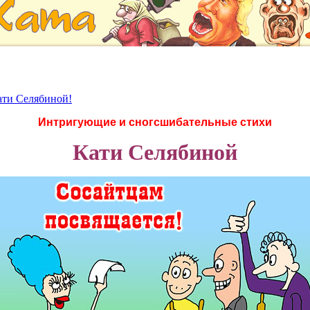
ати Селябиной!
Интригующие и сногсшибательные стихи
Кати Селябиной