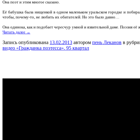
Она поэт и этим многое сказано.
Её бабушка была нищенкой в одном маленьком уральском городке и побирала
чтобы, почему-то, не любить их обитателей. Но это было давно…
Она одинока, как и подобает чересчур умной и язвительной даме. Поэзия её
Читать далее →
Запись опубликована
13.02.2013
автором
пень Леканов
в рубр
видео «Гражданка поэтесса». 95 квартал