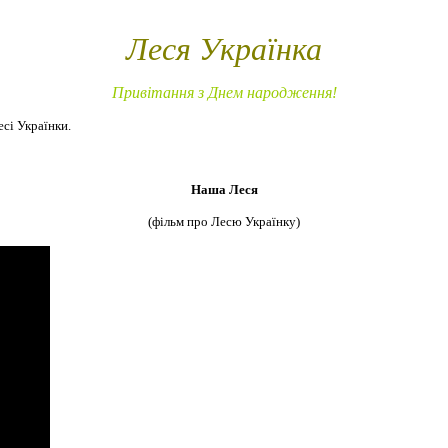
Леся Українка
Привітання з Днем народження!
сі Українки.
Наша Леся
(фільм про Лесю Українку)