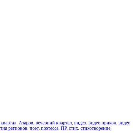
 квартал
,
Азаров
,
вечерний квартал
,
видео
,
видео прикол
,
видео
тия регионов
,
поэт
,
поэтесса
,
ПР
,
стих
,
стихотворение
,