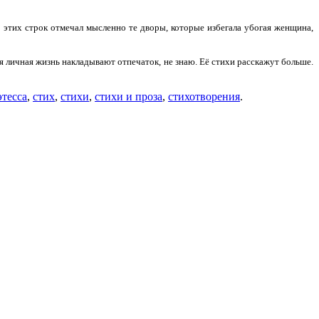
р этих строк отмечал мысленно те дворы, которые избегала убогая женщина,
я личная жизнь накладывают отпечаток, не знаю. Её стихи расскажут больше.
этесса
,
стих
,
стихи
,
стихи и проза
,
стихотворения
.