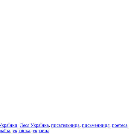
Українки
,
Леся Українка
,
писательница
,
письменниця
,
поетеса
,
раїна
,
українка
,
украина
.