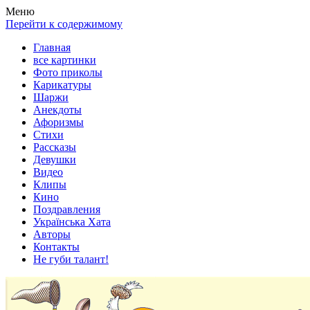
Весела хата — прикольные картинки, смешные истории, клипы
Покажем всем ваши фото приколы, карикатуры, шаржи, стихи, 
Меню
Перейти к содержимому
Главная
все картинки
Фото приколы
Карикатуры
Шаржи
Анекдоты
Афоризмы
Стихи
Рассказы
Девушки
Видео
Клипы
Кино
Поздравления
Українська Хата
Авторы
Контакты
Не губи талант!