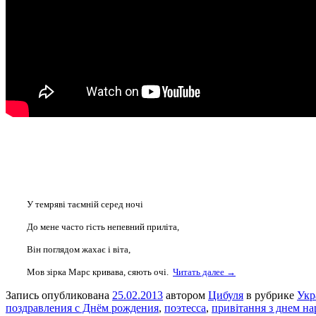
У темряві таємній серед ночі
До мене часто гість непевний приліта,
Він поглядом жахає і віта,
Мов зірка Марс кривава, сяють очі.
Читать далее →
Запись опубликована
25.02.2013
автором
Цибуля
в рубрике
Укр
поздравления с Днём рождения
,
поэтесса
,
привітання з днем н