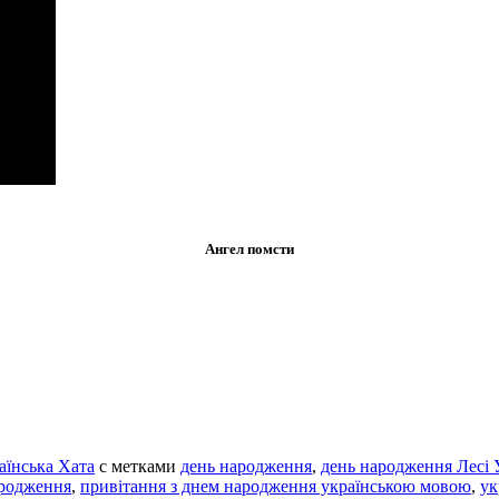
Ангел помсти
аїнська Хата
с метками
день народження
,
день народження Лесі 
ародження
,
привітання з днем народження українською мовою
,
ук