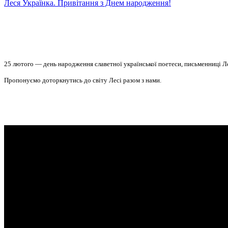
Леся Українка. Привітання з Днем народження!
25 лютого — день народження славетної української поетеси, письменниці Ле
Пропонуємо доторкнутись до світу Лесі разом з нами.