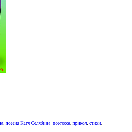
на
,
поэзия Катя Селябина
,
поэтесса
,
прикол
,
стихи
,