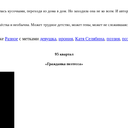
сь кусочками, переходя из дома в дом. Но заходила она не ко всем. И авто
 жёстка и необычна. Может трудное детство, может гены, может не сложившаяс
ике
Разное
с метками
девушка
,
ирония
,
Катя Селябина
,
поэзия
,
по
95 квартал
«Гражданка поэтесса»