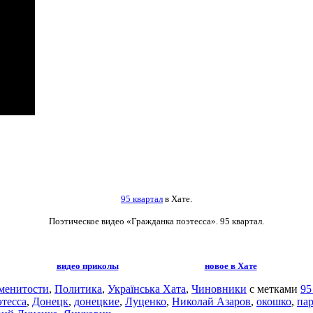
95 квартал
в Хате.
Поэтическое видео
«Гражданка поэтесса». 95 квартал.
видео приколы
новое в Хате
менитости
,
Политика
,
Українська Хата
,
Чиновники
с метками
95
этесса
,
Донецк
,
донецкие
,
Луценко
,
Николай Азаров
,
окошко
,
пар