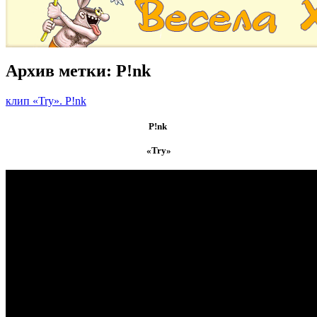
Архив метки:
P!nk
клип «Try». P!nk
P!nk
«Try»