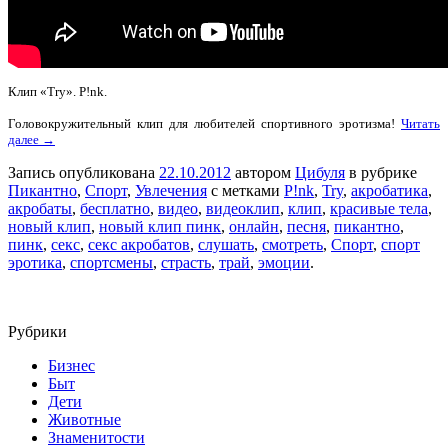
Клип «Try». P!nk.
Головокружительный клип для любителей спортивного эротизма!
Читать
далее →
Запись опубликована
22.10.2012
автором
Цибуля
в рубрике
Пикантно
,
Спорт
,
Увлечения
с метками
P!nk
,
Try
,
акробатика
,
акробаты
,
бесплатно
,
видео
,
видеоклип
,
клип
,
красивые тела
,
новый клип
,
новый клип пинк
,
онлайн
,
песня
,
пикантно
,
пинк
,
секс
,
секс акробатов
,
слушать
,
смотреть
,
Спорт
,
спорт
эротика
,
спортсмены
,
страсть
,
трай
,
эмоции
.
Рубрики
Бизнес
Быт
Дети
Животные
Знаменитости