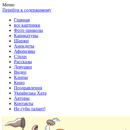
Весела хата — прикольные картинки, смешные истории,
Покажем всем ваши фото приколы, карикатуры, шаржи, стихи,
Меню
клипы!
рассказы, видео и песни!
Перейти к содержимому
Главная
все картинки
Фото приколы
Карикатуры
Шаржи
Анекдоты
Афоризмы
Стихи
Рассказы
Девушки
Видео
Клипы
Кино
Поздравления
Українська Хата
Авторы
Контакты
Не губи талант!