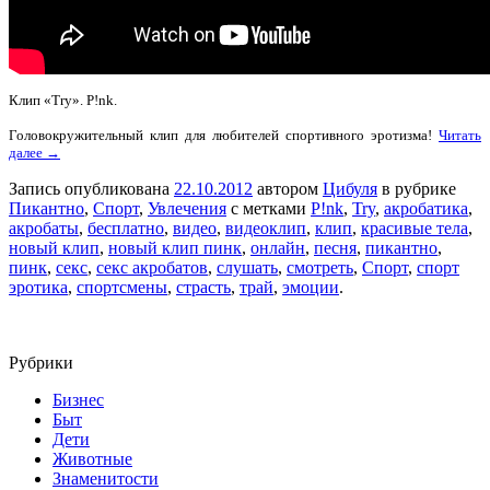
Клип «Try». P!nk.
Головокружительный клип для любителей спортивного эротизма!
Читать
далее →
Запись опубликована
22.10.2012
автором
Цибуля
в рубрике
Пикантно
,
Спорт
,
Увлечения
с метками
P!nk
,
Try
,
акробатика
,
акробаты
,
бесплатно
,
видео
,
видеоклип
,
клип
,
красивые тела
,
новый клип
,
новый клип пинк
,
онлайн
,
песня
,
пикантно
,
пинк
,
секс
,
секс акробатов
,
слушать
,
смотреть
,
Спорт
,
спорт
эротика
,
спортсмены
,
страсть
,
трай
,
эмоции
.
Рубрики
Бизнес
Быт
Дети
Животные
Знаменитости