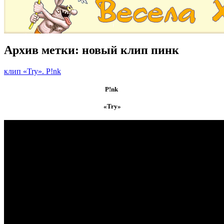
Архив метки:
новый клип пинк
клип «Try». P!nk
P!nk
«Try»