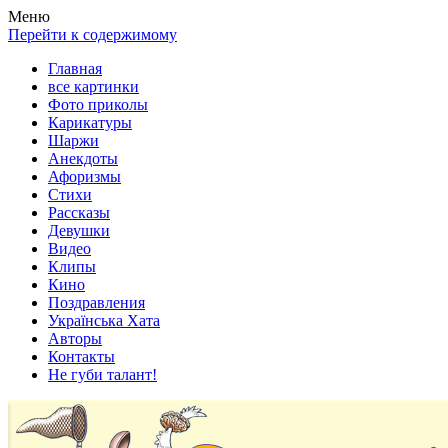
Весела хата — прикольные картинки, смешные истории,
Покажем всем ваши фото приколы, карикатуры, шаржи, стихи,
Меню
клипы!
рассказы, видео и песни!
Перейти к содержимому
Главная
все картинки
Фото приколы
Карикатуры
Шаржи
Анекдоты
Афоризмы
Стихи
Рассказы
Девушки
Видео
Клипы
Кино
Поздравления
Українська Хата
Авторы
Контакты
Не губи талант!