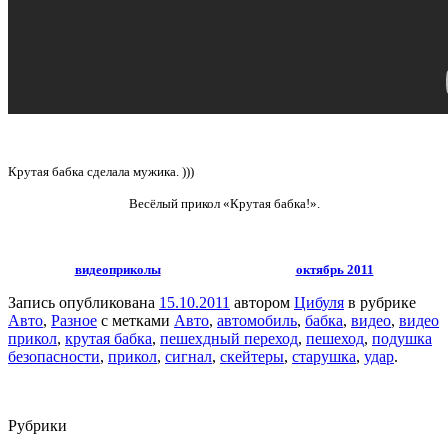
Крутая бабка сделала мужика. )))
Весёлый прикол «Крутая бабка!».
видеоприколы
октябрь 2011
Запись опубликована
15.10.2011
автором
Цибуля
в рубрике
Авто
,
Разное
с метками
Авто
,
автомобиль
,
бабка
,
видео
,
видео
прикол
,
крутая бабка
,
пешехдный переход
,
пешеход
,
подушка
безопасности
,
прикол
,
сигнал
,
скейтеры
,
старушка
,
удар
.
Рубрики