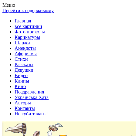
Весела хата — прикольные картинки, смешные истории,
Покажем всем ваши фото приколы, карикатуры, шаржи, стихи,
Меню
клипы!
рассказы, видео и песни!
Перейти к содержимому
Главная
все картинки
Фото приколы
Карикатуры
Шаржи
Анекдоты
Афоризмы
Стихи
Рассказы
Девушки
Видео
Клипы
Кино
Поздравления
Українська Хата
Авторы
Контакты
Не губи талант!