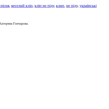
 пісня
,
веселий кліп
,
кліп не піду
,
клип
,
не піду
,
українські
 Катерина Гончарова.