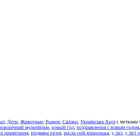
ыт
,
Дети
,
Животные
,
Разное
,
Сказки
,
Українська Хата
с метками
новорічний мультфільм
,
новый год
,
поздравления с новым годом
ні привітання
,
різдвяна пісня
,
росла собі ялинонька
,
у лісі
,
у лісі 