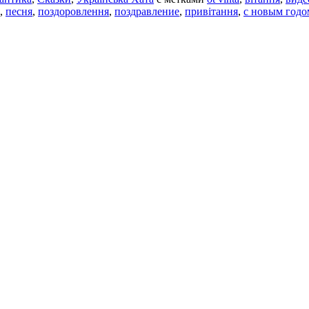
,
песня
,
поздоровлення
,
поздравление
,
привітання
,
с новым годо