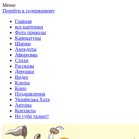
Весела хата — прикольные картинки, смешные истории, клипы
Покажем всем ваши фото приколы, карикатуры, шаржи, стихи, 
Меню
Перейти к содержимому
Главная
все картинки
Фото приколы
Карикатуры
Шаржи
Анекдоты
Афоризмы
Стихи
Рассказы
Девушки
Видео
Клипы
Кино
Поздравления
Українська Хата
Авторы
Контакты
Не губи талант!