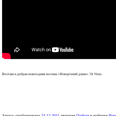
Весёлая и добрая новогодняя песенка «Новорічний дзинь». Ot Vinta.
Запись опубликована
24.12.2011
автором
Цибуля
в рубрике
Ром