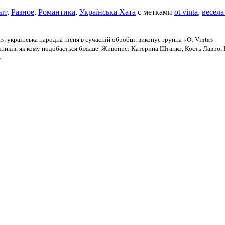
ыт
,
Разное
,
Романтика
,
Українська Хата
с метками
ot vinta
,
весела
а»,
українська народна пісня в сучасній обробці, виконує группа «Ot Vinta».
жників, як кому подобається більше. Живопис: Катерина Штанко, Кость Лавро,
»