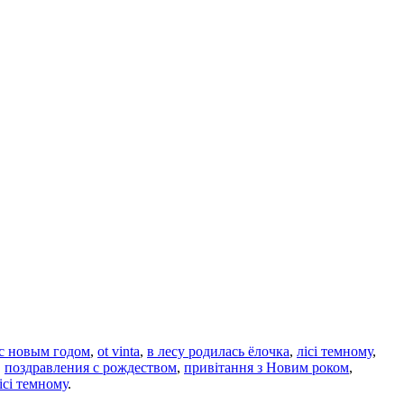
c новым годом
,
ot vinta
,
в лесу родилась ёлочка
,
лісі темному
,
,
поздравления с рождеством
,
привітання з Новим роком
,
лісі темному
.