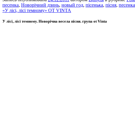
песенка
,
Новорічний дзинь
,
новый год
,
пісенька
,
пісня
,
песенка
«У лісі, лісі темному» OT VINTA
У лісі, лісі темному. Новорічна весела пісня. група ot Vinta