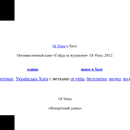
Ot Vinta
в Хате.
Оптимистичный клип «Гайда за журавлем».
Ot Vinta. 2012.
клипы
новое в Хате
вотные
,
Українська Хата
с метками
ot vinta
,
бесплатно
,
видео
,
ви
Ot Vinta
«Новорічний дзинь»