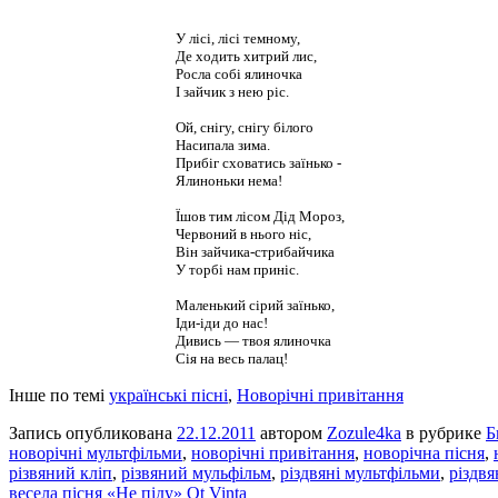
У лісі, лісі темному,
Де ходить хитрий лис,
Росла собі ялиночка
І зайчик з нею ріс.
Ой, снігу, снігу білого
Насипала зима.
Прибіг сховатись заїнько -
Ялиноньки нема!
Їшов тим лісом Дід Мороз,
Червоний в нього ніс,
Він зайчика-стрибайчика
У торбі нам приніс.
Маленький сірий заїнько,
Іди-іди до нас!
Дивись — твоя ялиночка
Сія на весь палац!
Інше по темі
українські пісні
,
Новорічні привітання
Запись опубликована
22.12.2011
автором
Zozule4ka
в рубрике
Б
новорічні мультфільми
,
новорічні привітання
,
новорічна пісня
,
різвяний кліп
,
різвяний мульфільм
,
різдвяні мультфільми
,
різдвя
весела пісня «Не піду» Ot Vinta