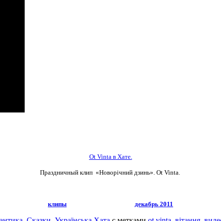
Ot Vinta в Хате.
Праздничный клип «Новорічний дзинь». Ot Vinta.
клипы
декабрь 2011
антика
,
Сказки
,
Українська Хата
с метками
ot vinta
,
вітання
,
виде