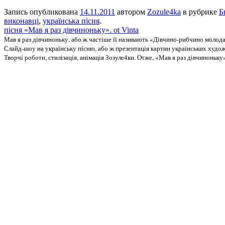
Запись опубликована
14.11.2011
автором
Zozule4ka
в рубрике
Б
виконавці
,
українська пісня
.
пісня «Мав я раз дівчиноньку». ot Vinta
Мав я раз дівчиноньку, або ж
частіше її називають «Дівчино-рибчино молод
Слайд-шоу на українську пісню, або ж презентація картин українських худо
Творчі роботи, стилізація, анімація Зозуле4ки. Отже, «Мав я раз дівчиноньку