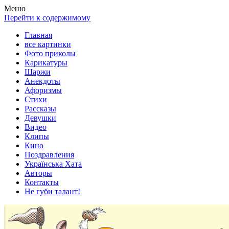
Весела хата — прикольные картинки, смешные истории,
Покажем всем ваши фото приколы, карикатуры, шаржи, стихи,
Меню
клипы!
рассказы, видео и песни!
Перейти к содержимому
Главная
все картинки
Фото приколы
Карикатуры
Шаржи
Анекдоты
Афоризмы
Стихи
Рассказы
Девушки
Видео
Клипы
Кино
Поздравления
Українська Хата
Авторы
Контакты
Не губи талант!