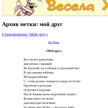
Архив метки:
мой друг
Стихотворение «Мой друг»
Це Пень
«Мой друг»
Без хлопот работёнка,
жигулёнок с иконкой.
Не богатый, но в общем устроенный быт.
В три окошка избёнка,
Молодая бабёнка.
С «этим делом» порядок и нигде не болит.
Окунёчки в речушке,
огуречки в кадушке.
После баньки жена непременно нальёт.
Кошка млеет на печке,
дым выходит колечком,
на дворе лает Белка — на охоту зовёт.