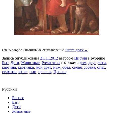
Очень доброе и позитивное стихотворение.
Читать далее →
Запись опубликована
21.11.2012
автором
Цибуля
в рубрике
Быт
,
Дети
,
Животные
,
Романтика
с метками
дом
,
друг
,
жена
,
картина
,
картинка
,
мой друг
,
муж
,
обед
,
семья
,
собака
,
стих
,
стихотворение
,
сын
,
це пень
,
Цепень
.
Рубрики
Бизнес
Быт
Дети
Животные