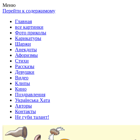
Весела хата — прикольные картинки, смешные истории,
Покажем всем ваши фото приколы, карикатуры, шаржи, стихи,
Меню
клипы!
рассказы, видео и песни!
Перейти к содержимому
Главная
все картинки
Фото приколы
Карикатуры
Шаржи
Анекдоты
Афоризмы
Стихи
Рассказы
Девушки
Видео
Клипы
Кино
Поздравления
Українська Хата
Авторы
Контакты
Не губи талант!