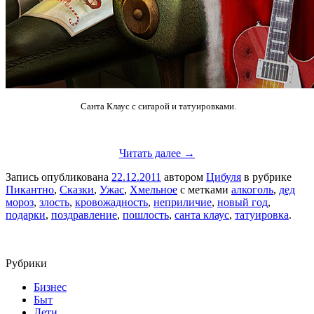
Санта Клаус с сигарой и татуировками.
Читать далее →
Запись опубликована
22.12.2011
автором
Цибуля
в рубрике
Пикантно
,
Сказки
,
Ужас
,
Хмельное
с метками
алкоголь
,
дед
мороз
,
злость
,
кровожадность
,
неприличие
,
новый год
,
подарки
,
поздравление
,
пошлость
,
санта клаус
,
татуировка
.
Рубрики
Бизнес
Быт
Дети