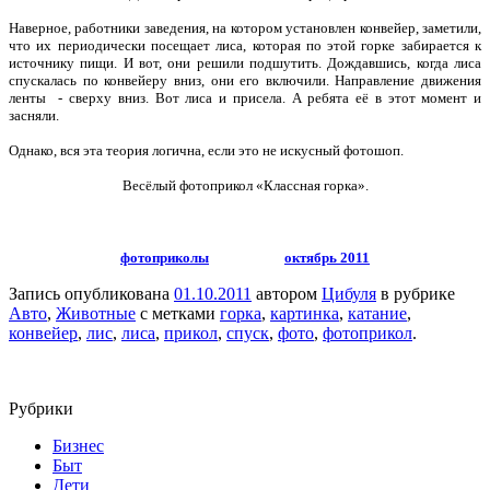
Наверное, работники заведения, на котором установлен конвейер, заметили,
что их периодически посещает лиса, которая по этой горке забирается к
источнику пищи. И вот, они решили подшутить. Дождавшись, когда лиса
спускалась по конвейеру вниз, они его включили. Направление движения
ленты - сверху вниз. Вот лиса и присела. А ребята её в этот момент и
засняли.
Однако, вся эта теория логична, если это не искусный фотошоп.
Весёлый фотоприкол «Классная горка».
фотоприколы
октябрь 2011
Запись опубликована
01.10.2011
автором
Цибуля
в рубрике
Авто
,
Животные
с метками
горка
,
картинка
,
катание
,
конвейер
,
лис
,
лиса
,
прикол
,
спуск
,
фото
,
фотоприкол
.
Рубрики
Бизнес
Быт
Дети