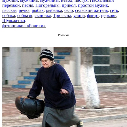
мужики
,
мужчина
,
мужчины
,
невод
,
пастух
,
Пасхальный
перезвон
,
песня
,
Погорельцы
,
прикол
,
простой мужик
,
рассказ
,
речка
,
рыбак
,
рыбалка
,
село
,
сельский житель
,
сеть
,
собака
,
соблазн
,
сыновья
,
Три сына
,
улица
,
флирт
,
церковь
,
Шульженко
.
фотоприкол «Ролики»
Ролики