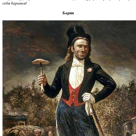
себя
барином
!
Барин