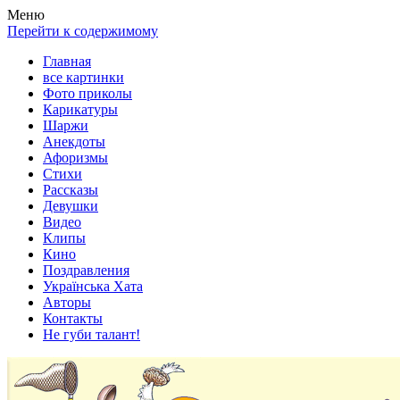
Весела хата — прикольные картинки, смешные истории,
Покажем всем ваши фото приколы, карикатуры, шаржи, стихи,
Меню
клипы!
рассказы, видео и песни!
Перейти к содержимому
Главная
все картинки
Фото приколы
Карикатуры
Шаржи
Анекдоты
Афоризмы
Стихи
Рассказы
Девушки
Видео
Клипы
Кино
Поздравления
Українська Хата
Авторы
Контакты
Не губи талант!