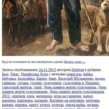
Будучи человеком не высокомерным, однако
Читать далее →
Запись опубликована
24.11.2012
автором
Цибуля
в рубрике
Быт
,
Ужас
,
Українська Хата
с метками
алкоголь
,
бабка
,
бабушка
,
балалайка
,
Барин
,
баян
,
Василий Шульженко
,
водка
,
гармонь
,
гитара
,
голова
,
голодомор
,
голодомор в Украине
,
городской житель
,
гриб
,
День памяти жертв голодомора
,
День
памяти жертв голодоморов
,
День памяти жертв голодоморов
2012
,
деревня
,
еонь
,
женщина
,
игра на гармони
,
канал
,
картина
,
картинка
,
катание
,
Катание на кентавре
,
кентавр
,
корова
,
коровы
,
крест
,
купол
,
купола
,
ловля рыбы
,
мужик
,