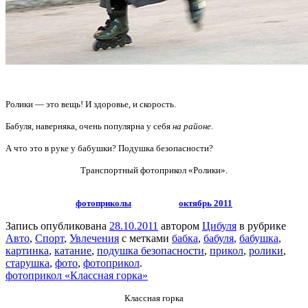
Ролики — это вещь!
И здоровье, и скорость.
Бабуля, наверняка, очень популярна у себя
на районе
.
А что это в руке у бабушки? Подушка безопасности?
Транспортный фотоприкол «Ролики».
фотоприколы
октябрь 2011
Запись опубликована
28.10.2011
автором
Цибуля
в рубрике
Авто
,
Спорт
,
Увлечения
с метками
бабка
,
бабуля
,
бабушка
,
картинка
,
катание
,
подушка безопасности
,
прикол
,
ролики
,
старушка
,
фото
,
фотоприкол
.
фотоприкол «Классная горка»
Классная горка