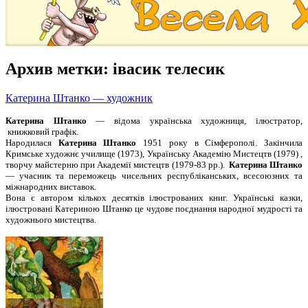
Архив метки:
івасик телесик
Катерина Штанко — художник
Катерина Штанко
— відома українська художниця, ілюстратор,
книжковий графік.
Народилася
Катерина Штанко
1951 року в Сімферополі. Закінчила
Кримське художнє училище (1973), Українську Академію Мистецтв (1979) ,
творчу майстерню при Академії мистецтв (1979-83 рр.).
Катерина Штанко
— учасник та переможець чисельних республіканських, всесоюзних та
міжнародних виставок.
Вона є автором кількох десятків ілюстрованих книг. Українські казки,
ілюстровані Катериною Штанко це чудове поєднання народної мудрості та
художнього мистецтва.