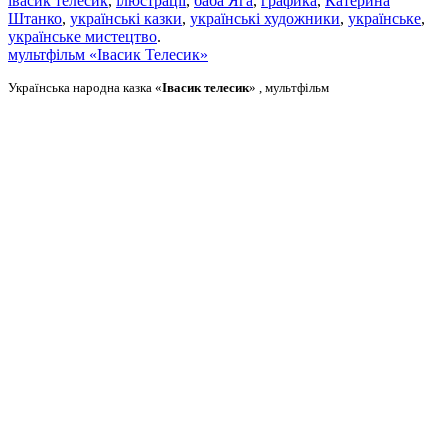
івасик телесик
,
ілюстрації
,
баба Яга
,
графика
,
Катерина
Штанко
,
українські казки
,
українські художники
,
українське
,
українське мистецтво
.
мультфільм «Івасик Телесик»
Українська народна казка «
Івасик телесик
» , мультфільм