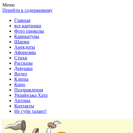
Весела хата — прикольные картинки, смешные истории,
Покажем всем ваши фото приколы, карикатуры, шаржи, стихи,
Меню
клипы!
рассказы, видео и песни!
Перейти к содержимому
Главная
все картинки
Фото приколы
Карикатуры
Шаржи
Анекдоты
Афоризмы
Стихи
Рассказы
Девушки
Видео
Клипы
Кино
Поздравления
Українська Хата
Авторы
Контакты
Не губи талант!