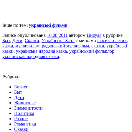
Інше по темі
українські фільми
Запись опубликована
16.08.2011
автором
Цибуля
в рубрике
Быт
,
Дети
,
Сказки
,
Українська Хата
с метками
івасик телесик
,
казка
,
мультфильм
,
радянський мультфільм
,
сказка
,
українські
казки
,
українська народна казка
,
український фольклор
,
украинская народная сказка
.
Рубрики
Бизнес
Быт
Дети
Животные
Знаменитости
Политика
Разное
Романтика
Сказки