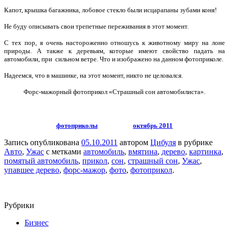
Капот, крышка багажника, лобовое стекло были исцарапаны зубами коня!
Не буду описывать свои трепетные переживания в этот момент.
С тех пор, я очень настороженно отношусь к животному миру на лоне
природы. А также к деревьям, которые имеют свойство падать на
автомобили, при сильном ветре. Что и изображено на данном фотоприколе.
Надеемся, что в машинке, на этот момент, никто не целовался.
Форс-мажорный фотоприкол «Страшный сон автомобилиста».
фотоприколы
октябрь 2011
Запись опубликована
05.10.2011
автором
Цибуля
в рубрике
Авто
,
Ужас
с метками
автомобиль
,
вмятина
,
дерево
,
картинка
,
помятый автомобиль
,
прикол
,
сон
,
страшный сон
,
Ужас
,
упавшее дерево
,
форс-мажор
,
фото
,
фотоприкол
.
Рубрики
Бизнес