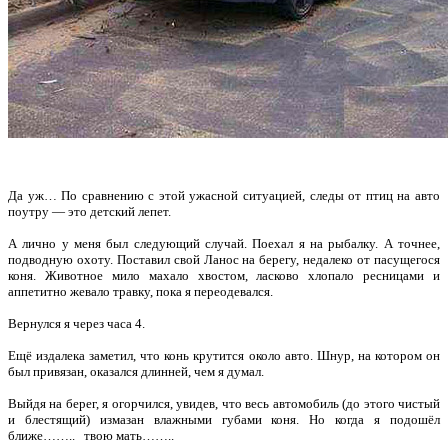
Да уж… По сравнению с этой ужасной ситуацией, следы от птиц на авто
поутру — это детский лепет.
А лично у меня был следующий случай. Поехал я на рыбалку. А точнее,
подводную охоту. Поставил свой Ланос на берегу, недалеко от пасущегося
коня. Животное мило махало хвостом, ласково хлопало ресницами и
аппетитно жевало травку, пока я переодевался.
Вернулся я через часа 4.
Ещё издалека заметил, что конь крутится около авто. Шнур, на котором он
был привязан, оказался длинней, чем я думал.
Выйдя на берег, я огорчился, увидев, что весь автомобиль (до этого чистый
и блестящий) измазан влажными губами коня. Но когда я подошёл
ближе…….. твою мать……..