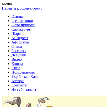
Весела хата — прикольные картинки, смешные истории,
Покажем всем ваши фото приколы, карикатуры, шаржи, стихи,
Меню
клипы!
рассказы, видео и песни!
Перейти к содержимому
Главная
все картинки
Фото приколы
Карикатуры
Шаржи
Анекдоты
Афоризмы
Стихи
Рассказы
Девушки
Видео
Клипы
Кино
Поздравления
Українська Хата
Авторы
Контакты
Не губи талант!