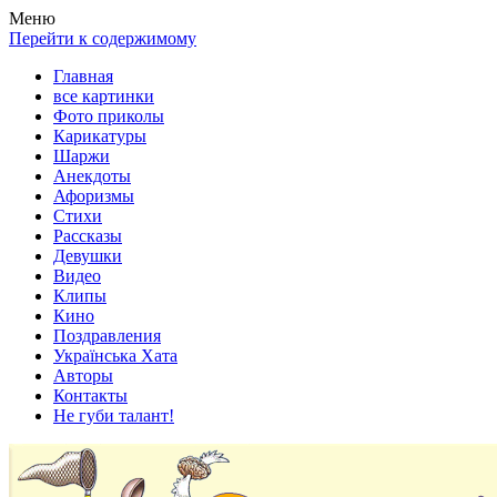
Весела хата — прикольные картинки, смешные истории,
Покажем всем ваши фото приколы, карикатуры, шаржи, стихи,
Меню
клипы!
рассказы, видео и песни!
Перейти к содержимому
Главная
все картинки
Фото приколы
Карикатуры
Шаржи
Анекдоты
Афоризмы
Стихи
Рассказы
Девушки
Видео
Клипы
Кино
Поздравления
Українська Хата
Авторы
Контакты
Не губи талант!