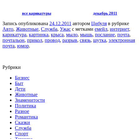
все карикатуры
декабрь 2011
Запись опубликована
24.12.2011
автором
Цибуля
в рубрике
Авто
,
Животные
,
Служба
,
Ужас
с метками
емейл
,
интернет
,
карикатура
,
картинка
,
крыса
,
мыло
,
мышь
,
послание
,
почта
,
почтальон
,
прикол
,
провод
,
разрыв
,
связь
,
шутка
,
электронная
почта
,
юмор
.
Рубрики
Бизнес
Быт
Дети
Животные
Знаменитости
Политика
Разное
Романтика
Сказки
Служба
Спорт