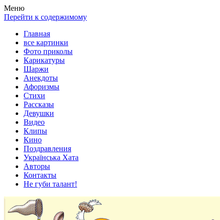
Весела хата — прикольные картинки, смешные истории,
Покажем всем ваши фото приколы, карикатуры, шаржи, стихи,
Меню
клипы!
рассказы, видео и песни!
Перейти к содержимому
Главная
все картинки
Фото приколы
Карикатуры
Шаржи
Анекдоты
Афоризмы
Стихи
Рассказы
Девушки
Видео
Клипы
Кино
Поздравления
Українська Хата
Авторы
Контакты
Не губи талант!