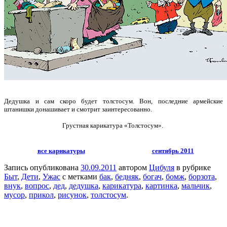
Дедушка и сам скоро будет толстосум. Вон, последние армейские
штанишки донашивает и смотрит заинтересованно.
Грустная карикатура «Толстосум».
все карикатуры
сентябрь 2011
Запись опубликована
30.09.2011
автором
Цибуля
в рубрике
Быт
,
Дети
,
Ужас
с метками
бак
,
бедняк
,
богач
,
бомж
,
борзота
,
внук
,
вопрос
,
дед
,
дедушка
,
карикатура
,
картинка
,
мальчик
,
мусор
,
прикол
,
рисунок
,
толстосум
.