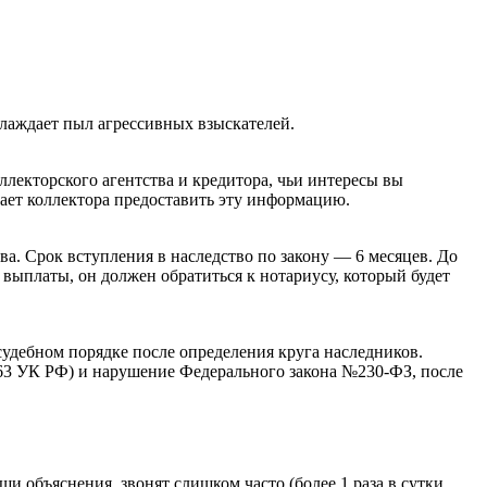
хлаждает пыл агрессивных взыскателей.
ллекторского агентства и кредитора, чьи интересы вы
вает коллектора предоставить эту информацию.
ва. Срок вступления в наследство по закону — 6 месяцев. До
 выплаты, он должен обратиться к нотариусу, который будет
судебном порядке после определения круга наследников.
 163 УК РФ) и нарушение Федерального закона №230-ФЗ, после
 объяснения, звонят слишком часто (более 1 раза в сутки,