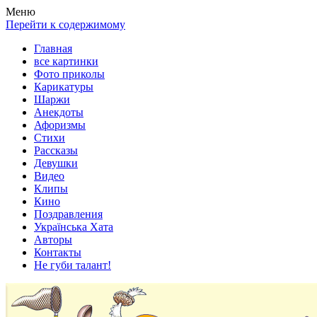
Весела хата — прикольные картинки, смешные истории, клипы
Покажем всем ваши фото приколы, карикатуры, шаржи, стихи, 
Меню
Перейти к содержимому
Главная
все картинки
Фото приколы
Карикатуры
Шаржи
Анекдоты
Афоризмы
Стихи
Рассказы
Девушки
Видео
Клипы
Кино
Поздравления
Українська Хата
Авторы
Контакты
Не губи талант!