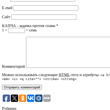
E-mail
Сайт
КАПЧА - задачка против спама
*
1 +
= семь
Комментарий
Можно использовать следующие
HTML
-теги и атрибуты:
<a h
<em> <i> <q cite=""> <strike> <strong>
Рубрики