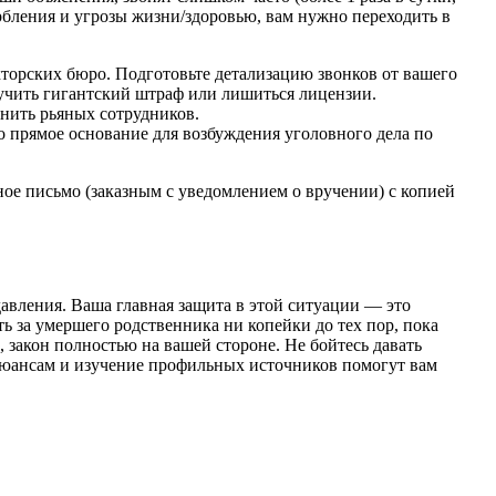
корбления и угрозы жизни/здоровью, вам нужно переходить в
кторских бюро. Подготовьте детализацию звонков от вашего
лучить гигантский штраф или лишиться лицензии.
онить рьяных сотрудников.
о прямое основание для возбуждения уголовного дела по
ное письмо (заказным с уведомлением о вручении) с копией
авления. Ваша главная защита в этой ситуации — это
ь за умершего родственника ни копейки до тех пор, пока
 закон полностью на вашей стороне. Не бойтесь давать
нюансам и изучение профильных источников помогут вам