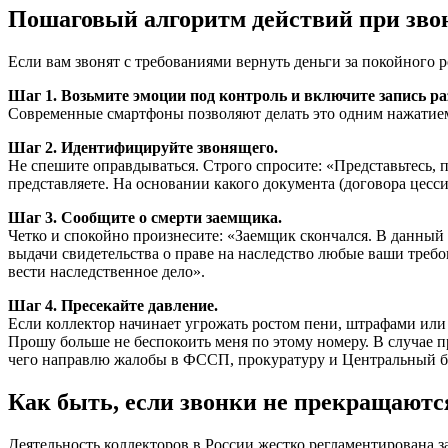
Пошаговый алгоритм действий при зво
Если вам звонят с требованиями вернуть деньги за покойного 
Шаг 1. Возьмите эмоции под контроль и включите запись ра
Современные смартфоны позволяют делать это одним нажатием.
Шаг 2. Идентифицируйте звонящего.
Не спешите оправдываться. Строго спросите: «Представьтесь, 
представляете. На основании какого документа (договора цесси
Шаг 3. Сообщите о смерти заемщика.
Четко и спокойно произнесите: «Заемщик скончался. В данный м
выдачи свидетельства о праве на наследство любые ваши требов
вести наследственное дело».
Шаг 4. Пресекайте давление.
Если коллектор начинает угрожать ростом пени, штрафами или 
Прошу больше не беспокоить меня по этому номеру. В случае 
чего направлю жалобы в ФССП, прокуратуру и Центральный ба
Как быть, если звонки не прекращаются
Деятельность коллекторов в России жестко регламентирована з