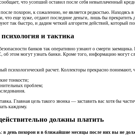
сообщает, что усопший оставил после себя невыплаченный кредит
 после похорон, к сожалению, не является редкостью. Находясь
что еще хуже, отдают последние деньги, лишь бы прекратить да
вуют так быстро, и дадим четкий алгоритм действий, который п
 психология и тактика
безопасности банков так оперативно узнают о смерти заемщика.
С, об этом могут узнать банки. Кроме того, информацию могут 
нный психологический расчет. Коллекторы прекрасно понимают, 
кие тонкости;
лнительных проблем;
аследования.
тавка. Главная цель такого звонка — заставить вас хотя бы част
нать каждому.
ы действительно должны платить
ь:
в день похорон и в ближайшие месяцы после них вы не до