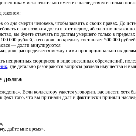
дственникам исключительно вместе с наследством и только посл
 законом:
в со дня смерти человека, чтобы заявить о своих правах. До ист
бовать с вас возврата долга в этот период абсолютно незаконно.
дство, вы будете отвечать по долгам умершего только в предела
0 000 рублей, а его долг по кредиту составляет 500 000 рублей
 вовсе — долги аннулируются.
ко, долг распределяется между ними пропорционально их долям 
ть неприятных сюрпризов в виде внезапных обременений, поле
ник
, где детально разбираются вопросы раздела имущества и в
 долга
дства». Если коллектору удастся уговорить вас внести хотя бы
к факт того, что вы признали долг и фактически приняли наслед
в;
чу, дайте мне время».