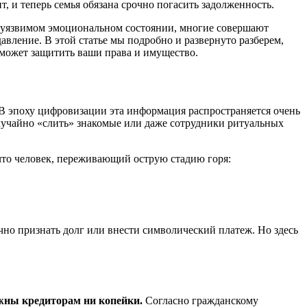
, и теперь семья обязана срочно погасить задолженность.
 в уязвимом эмоциональном состоянии, многие совершают
вление. В этой статье мы подробно и развернуто разберем,
оможет защитить ваши права и имущество.
 В эпоху цифровизации эта информация распространяется очень
случайно «слить» знакомые или даже сотрудники ритуальных
что человек, переживающий острую стадию горя:
ично признать долг или внести символический платеж. Но здесь
лжны кредиторам ни копейки.
Согласно гражданскому