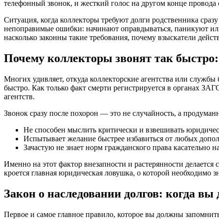
телефонный звонок, и жесткий голос на другом конце провода 
Ситуация, когда коллекторы требуют долги родственника сразу
непоправимые ошибки: начинают оправдываться, паникуют или, 
насколько законны такие требования, почему взыскатели дейст
Почему коллекторы звонят так быстро:
Многих удивляет, откуда коллекторские агентства или службы 
быстро. Как только факт смерти регистрируется в органах ЗАГ
агентств.
Звонок сразу после похорон — это не случайность, а продума
Не способен мыслить критически и взвешивать юридичес
Испытывает желание быстрее избавиться от любых допо
Зачастую не знает норм гражданского права касательно н
Именно на этот фактор внезапности и растерянности делается с
кроется главная юридическая ловушка, о которой необходимо з
Закон о наследовании долгов: когда в
Первое и самое главное правило, которое вы должны запомнит