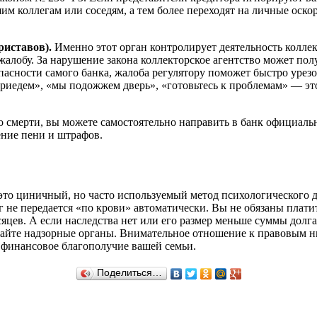
вашим коллегам или соседям, а тем более переходят на личные ос
иставов).
Именно этот орган контролирует деятельность колле
 жалобу. За нарушение закона коллекторское агентство может по
пасности самого банка, жалоба регулятору поможет быстро урез
приедем», «мы подожжем дверь», «готовьтесь к проблемам» — эт
о смерти, вы можете самостоятельно направить в банк официаль
ение пени и штрафов.
это циничный, но часто используемый метод психологического д
г не передается «по крови» автоматически. Вы не обязаны платит
яцев. А если наследства нет или его размер меньше суммы долга,
кайте надзорные органы. Внимательное отношение к правовым 
и финансовое благополучие вашей семьи.
Поделиться…