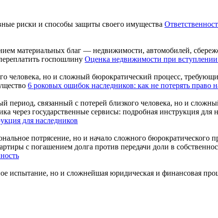
Ответственност
нием материальных благ — недвижимости, автомобилей, сбережен
Оценка недвижимости при вступлении 
ого человека, но и сложный бюрократический процесс, требующи
6 роковых ошибок наследников: как не потерять право 
й период, связанный с потерей близкого человека, но и сложный
рукция для наследников
нальное потрясение, но и начало сложного бюрократического проц
нность
ое испытание, но и сложнейшая юридическая и финансовая проце