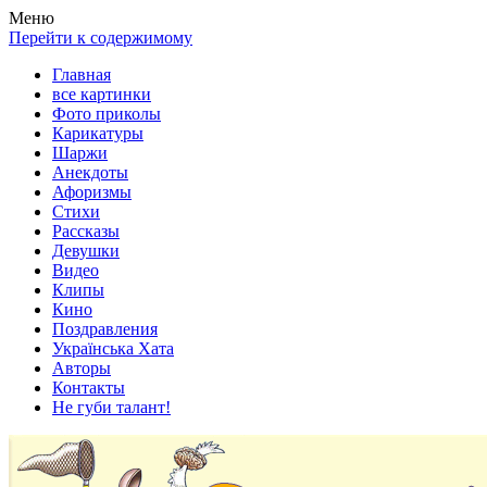
Весела хата — прикольные картинки, смешные истории,
Покажем всем ваши фото приколы, карикатуры, шаржи, стихи,
Меню
клипы!
рассказы, видео и песни!
Перейти к содержимому
Главная
все картинки
Фото приколы
Карикатуры
Шаржи
Анекдоты
Афоризмы
Стихи
Рассказы
Девушки
Видео
Клипы
Кино
Поздравления
Українська Хата
Авторы
Контакты
Не губи талант!