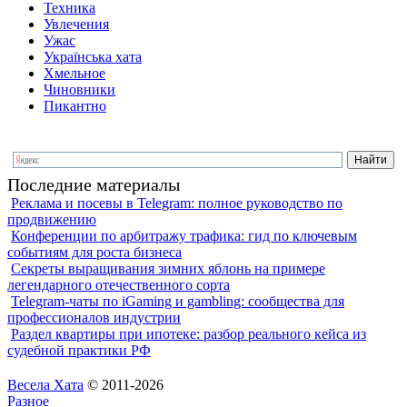
Техника
Увлечения
Ужас
Українська хата
Хмельное
Чиновники
Пикантно
Последние материалы
Реклама и посевы в Telegram: полное руководство по
продвижению
Конференции по арбитражу трафика: гид по ключевым
событиям для роста бизнеса
Секреты выращивания зимних яблонь на примере
легендарного отечественного сорта
Telegram-чаты по iGaming и gambling: сообщества для
профессионалов индустрии
Раздел квартиры при ипотеке: разбор реального кейса из
судебной практики РФ
Весела Хата
© 2011-2026
Разное