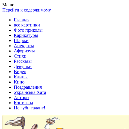
Весела хата — прикольные картинки, смешные истории,
Покажем всем ваши фото приколы, карикатуры, шаржи, стихи,
Меню
клипы!
рассказы, видео и песни!
Перейти к содержимому
Главная
все картинки
Фото приколы
Карикатуры
Шаржи
Анекдоты
Афоризмы
Стихи
Рассказы
Девушки
Видео
Клипы
Кино
Поздравления
Українська Хата
Авторы
Контакты
Не губи талант!