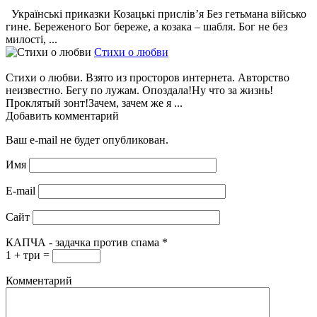
Українські приказки Козацькі прислів’я Без гетьмана військо
гине. Береженого Бог береже, а козака – шабля. Бог не без
милості, ...
Стихи о любви
Стихи о любви. Взято из просторов интернета. Авторство
неизвестно. Бегу по лужам. Опоздала!Ну что за жизнь!
Проклятый зонт!Зачем, зачем же я ...
Добавить комментарий
Ваш e-mail не будет опубликован.
Имя
E-mail
Сайт
КАПЧА - задачка против спама
*
1 + три =
Комментарий