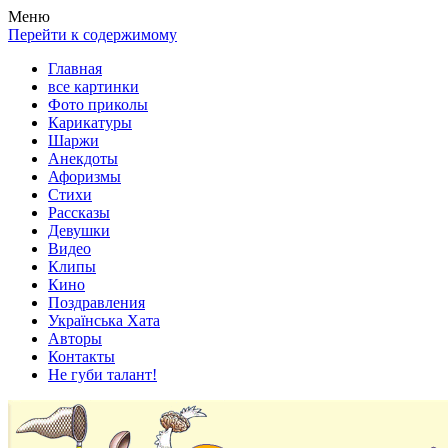
Весела хата — прикольные картинки, смешные истории,
Покажем всем ваши фото приколы, карикатуры, шаржи, стихи,
Меню
клипы!
рассказы, видео и песни!
Перейти к содержимому
Главная
все картинки
Фото приколы
Карикатуры
Шаржи
Анекдоты
Афоризмы
Стихи
Рассказы
Девушки
Видео
Клипы
Кино
Поздравления
Українська Хата
Авторы
Контакты
Не губи талант!