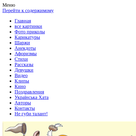
Весела хата — прикольные картинки, смешные истории,
Покажем всем ваши фото приколы, карикатуры, шаржи, стихи,
Меню
клипы!
рассказы, видео и песни!
Перейти к содержимому
Главная
все картинки
Фото приколы
Карикатуры
Шаржи
Анекдоты
Афоризмы
Стихи
Рассказы
Девушки
Видео
Клипы
Кино
Поздравления
Українська Хата
Авторы
Контакты
Не губи талант!