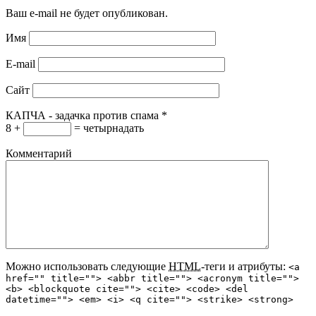
Ваш e-mail не будет опубликован.
Имя
E-mail
Сайт
КАПЧА - задачка против спама
*
8 +
= четырнадать
Комментарий
Можно использовать следующие
HTML
-теги и атрибуты:
<a
href="" title=""> <abbr title=""> <acronym title="">
<b> <blockquote cite=""> <cite> <code> <del
datetime=""> <em> <i> <q cite=""> <strike> <strong>