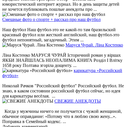
юмористический интернет журнал. Но в день защиты детей
не хочется публиковать пошлые анекдоты про ...
Смешные фото о спорте + рассказ про наш футбол
Наш футбол Наш футбол-это не какой-то там бразильский
красивый футбол или жесткий английский, наш футбол-это
футбол непонятный, загадочный. Этим ...
Маруся Чурай. Ліна Костенко
Ліна Костенко МАРУСЯ ЧУРАЙ Історичний роман у віршах
ЯКБИ ЗНАЙШЛАСЬ НЕОПАЛИМА КНИГА Розділ І Влітку
1658 року Полтава згоріла дощенту. ...
карикатура «Российский
футбол»
Николай Рачков "Российский футбол" Российский футбол. Не
знаю, в каком состоянии российский футбол сейчас, но идея
для карикатуры весёлая. ...
СВЕЖИЕ АНЕКДОТЫ
Когда у мужчины ничего не получается с чужой женщиной,
обычное оправдание: «Потому что я люблю свою жену...».
Поправка в Семейный кодекс. ...
Добавить комментарий