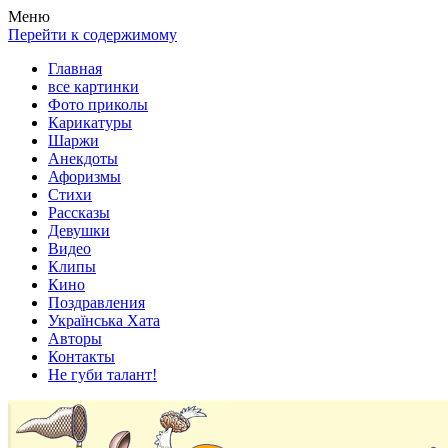
Весела хата — прикольные картинки, смешные истории,
Покажем всем ваши фото приколы, карикатуры, шаржи, стихи,
Меню
клипы!
рассказы, видео и песни!
Перейти к содержимому
Главная
все картинки
Фото приколы
Карикатуры
Шаржи
Анекдоты
Афоризмы
Стихи
Рассказы
Девушки
Видео
Клипы
Кино
Поздравления
Українська Хата
Авторы
Контакты
Не губи талант!