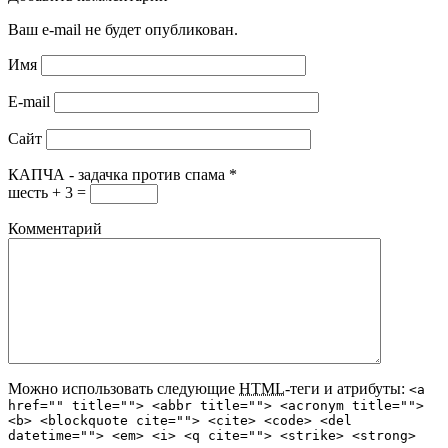
Ваш e-mail не будет опубликован.
Имя
E-mail
Сайт
КАПЧА - задачка против спама
*
шесть + 3 =
Комментарий
Можно использовать следующие
HTML
-теги и атрибуты:
<a
href="" title=""> <abbr title=""> <acronym title="">
<b> <blockquote cite=""> <cite> <code> <del
datetime=""> <em> <i> <q cite=""> <strike> <strong>