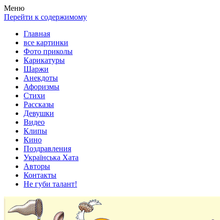
Весела хата — прикольные картинки, смешные истории,
Покажем всем ваши фото приколы, карикатуры, шаржи, стихи,
Меню
клипы!
рассказы, видео и песни!
Перейти к содержимому
Главная
все картинки
Фото приколы
Карикатуры
Шаржи
Анекдоты
Афоризмы
Стихи
Рассказы
Девушки
Видео
Клипы
Кино
Поздравления
Українська Хата
Авторы
Контакты
Не губи талант!