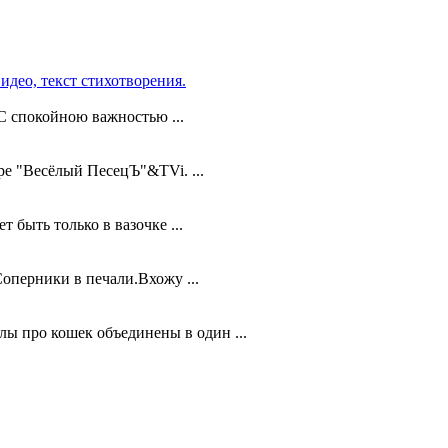
идео, текст стихотворения.
С спокойною важностью ...
е "Весёлый ПесецЪ"&TVi. ...
 быть только в вазочке ...
оперники в печали.Вхожу ...
лы про кошек объединены в один ...