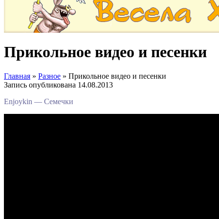
Прикольное видео и песенки
Главная
»
Разное
»
Прикольное видео и песенки
Запись опубликована
14.08.2013
Enjoykin — Семечки