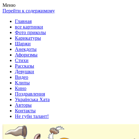
Весела хата — прикольные картинки, смешные истории, клипы
Покажем всем ваши фото приколы, карикатуры, шаржи, стихи, 
Меню
Перейти к содержимому
Главная
все картинки
Фото приколы
Карикатуры
Шаржи
Анекдоты
Афоризмы
Стихи
Рассказы
Девушки
Видео
Клипы
Кино
Поздравления
Українська Хата
Авторы
Контакты
Не губи талант!