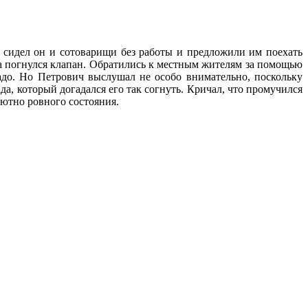
о сидел он и сотоварищи без работы и предложили им поехать
на погнулся клапан. Обратились к местным жителям за помощью
надо. Но Петрович выслушал не особо внимательно, поскольку
да, который догадался его так согнуть. Кричал, что промучился
лютно ровного состояния.