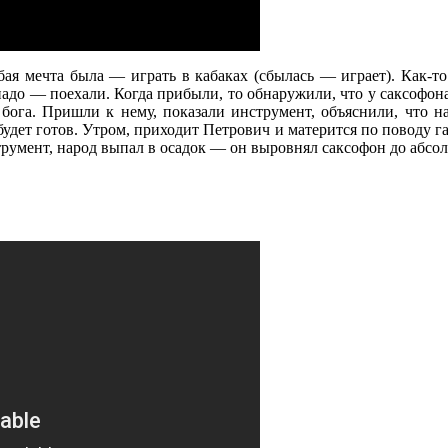
убая мечта была — играть в кабаках (сбылась — играет). Как-т
и надо — поехали. Когда прибыли, то обнаружили, что у саксофо
 бога. Пришли к нему, показали инструмент, объяснили, что 
удет готов. Утром, приходит Петрович и матерится по поводу га
трумент, народ выпал в осадок — он выровнял саксофон до абсо