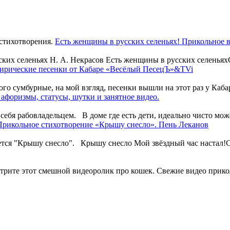
Есть женщины в русских селеньях! Прикольное в
ких селеньях Н. А. Некрасов Есть женщины в русских селеньях
тирические песенки от Кабаре «Весёлый ПесецЪ»&TVi
мбурные, на мой взгляд, песенки вышли на этот раз у Кабар
афоризмы, статусы, шутки и занятное видео.
бя рабовладельцем. В доме где есть дети, идеально чисто может
Прикольное стихотворение «Крышу снесло». Пень Леканов
ется "Крышу снесло". Крышу снесло Мой звёздный час настал!С
отрите этот смешной видеоролик про кошек. Свежие видео прико