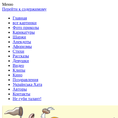
Весела хата — прикольные картинки, смешные истории,
Покажем всем ваши фото приколы, карикатуры, шаржи, стихи,
Меню
клипы!
рассказы, видео и песни!
Перейти к содержимому
Главная
все картинки
Фото приколы
Карикатуры
Шаржи
Анекдоты
Афоризмы
Стихи
Рассказы
Девушки
Видео
Клипы
Кино
Поздравления
Українська Хата
Авторы
Контакты
Не губи талант!