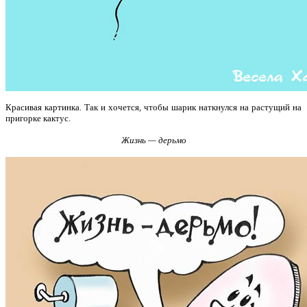
Красивая картинка. Так и хочется, чтобы шарик
наткнулся на растущий на
пригорке кактус.
Жизнь — дерьмо