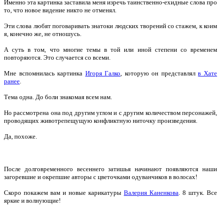
Именно эта картинка заставила меня изречь таинственно-ехидные слова про
то, что новое видение никто не отменял.
Эти слова любят поговаривать знатоки людских творений со стажем, к коим
я, конечно же, не отношусь.
А суть в том, что многие темы в той или иной степени со временем
повторяются. Это случается со всеми.
Мне вспомнилась картинка
Игоря Галко
, которую он представлял
в Хате
ранее
.
Тема одна. До боли знакомая всем нам.
Но рассмотрена она под другим углом и с другим количеством персонажей,
проводящих животрепещущую конфликтную ниточку произведения.
Да, похоже.
После долговременного весеннего затишья начинают появляются наши
загоревшие и окрепшие авторы с цветочками одуванчиков в волосах!
Скоро покажем вам и новые карикатуры
Валерия Каненкова
. 8 штук. Все
яркие и волнующие!