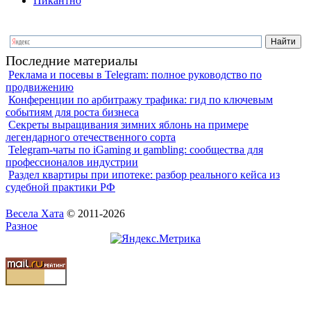
Пикантно
Последние материалы
Реклама и посевы в Telegram: полное руководство по
продвижению
Конференции по арбитражу трафика: гид по ключевым
событиям для роста бизнеса
Секреты выращивания зимних яблонь на примере
легендарного отечественного сорта
Telegram-чаты по iGaming и gambling: сообщества для
профессионалов индустрии
Раздел квартиры при ипотеке: разбор реального кейса из
судебной практики РФ
Весела Хата
© 2011-2026
Разное