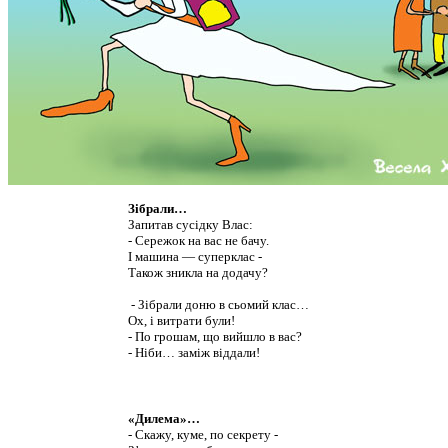
Зібрали…
Запитав сусідку Влас:
- Сережок на вас не бачу.
І машина — суперклас -
Також зникла на додачу?
- Зібрали доню в сьомий клас…
Ох, і витрати були!
- По грошам, що вийшло в вас?
- Ніби… заміж віддали!
«Дилема»…
- Скажу, куме, по секрету -