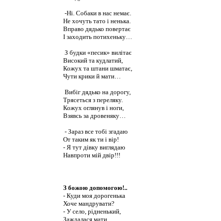
-Ні. Собаки в нас немає.
Не хочуть тато і ненька.
Вправо дядько повертає
І заходить потихеньку…
З будки «песик» вилітає
Високий та кудлатий,
Кожух та штани шматає,
Чути крики й мати…
Вибіг дядько на дорогу,
Трясеться з переляку.
Кожух оглянув і ноги,
Взявсь за дровеняку…
- Зараз все тобі згадаю
От таким як ти і вір!
- Я тут дівку виглядаю
Навпроти мій двір!!!
З божою допомогою!..
- Куди моя дорогенька
Хоче мандрувати?
- У село, рідненький,
Заждалася мати.