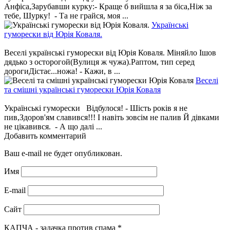
Анфіса,Зарубавши курку:- Краще б вийшла я за біса,Ніж за
тебе, Шурку! - Та не грайся, моя ...
Українські
гуморески від Юрія Коваля.
Веселі українські гуморески від Юрія Коваля. Міняйло Ішов
дядько з осторогой(Вулиця ж чужа).Раптом, тип серед
дорогиДістає...ножа! - Кажи, в ...
Веселі
та смішні українські гуморески Юрія Коваля
Українські гуморески Відбулося! - Шість років я не
пив,Здоров'ям славився!!! І навіть зовсім не палив Й дівками
не цікавився. - А що далі ...
Добавить комментарий
Ваш e-mail не будет опубликован.
Имя
E-mail
Сайт
КАПЧА - задачка против спама
*