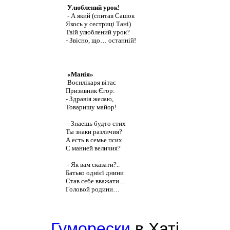
Улюблений урок!
- А який (спитав Сашок
Якось у сестриці Тані)
Твій улюблений урок?
- Звісно, що… останній!
«Манія»
Воєнлікаря вітає
Призивник Єгор:
- Здравія желаю,
Товаришу майор!
- Знаешь будто стих
Ты знаки различия?
А есть в семье псих
С манией величия?
- Як вам сказати?..
Батько однієї днини
Став себе вважати…
Головой родини…
Гуморески
в Хаті