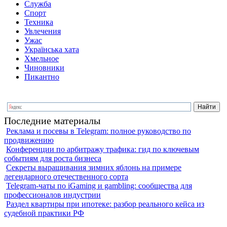
Служба
Спорт
Техника
Увлечения
Ужас
Українська хата
Хмельное
Чиновники
Пикантно
Последние материалы
Реклама и посевы в Telegram: полное руководство по
продвижению
Конференции по арбитражу трафика: гид по ключевым
событиям для роста бизнеса
Секреты выращивания зимних яблонь на примере
легендарного отечественного сорта
Telegram-чаты по iGaming и gambling: сообщества для
профессионалов индустрии
Раздел квартиры при ипотеке: разбор реального кейса из
судебной практики РФ