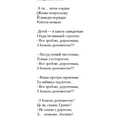
А ти… печи оладки
(Жінка попрохала)
Й наведи порядки
Роботи немало.
Дітей — в школу швиденько
І будь їм нянькой строгою.
- Все зроблю, дорогенька,
З божою допомогою!!!
- Посуд помий чистенько,
Тільки з осторогою.
- Все зроблю, дорогенька,
З божою допомогою!!!
- Вікна протри гарненько
Та займись підлогою…
- Все зроблю, дорогенька,
З божою допомогою!!!
- З божою допомогою?
Це як, скажи, Гриню?
- Не спіши з дорогою,
А… поможи , богиню!..