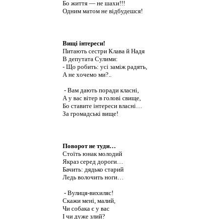
Бо життя — не шахи!!!
Одним матом не відбудешся!
Вищі інтереси!
Питають сестри Клава й Надя
В депутата Сулими:
- Що робить: усі заміж радять,
А не хочемо ми?..
- Вам дають поради класні,
А у вас вітер в голові свище,
Бо ставите інтереси власні…
За громадські вище!
Поворот не туди…
Стоїть юнак молодий
Якраз серед дороги…
Бачить: дядько старий
Ледь волочить ноги…
- Вулиця-вихиляс!
Скажи мені, малий,
Чи собака є у вас
І чи дуже злий?