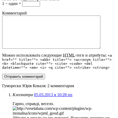
1 − один =
Комментарий
Можно использовать следующие
HTML
-теги и атрибуты:
<a
href="" title=""> <abbr title=""> <acronym title="">
<b> <blockquote cite=""> <cite> <code> <del
datetime=""> <em> <i> <q cite=""> <strike> <strong>
Гуморески Юрія Коваля
: 2 комментария
Клеопатра
05.03.2013 в 10:28 пп
Гарно, справді, весело.
Зібрати в школу це ще дурниці. Народити донечку не