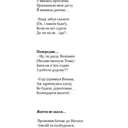
З’явилась проблема:
Призначили мені дієту
Й виникла дилема…
Лікар забув сказати
(Ох, і накоїв біди!),
Коли на неї сідати:
До чи після…їди?..
Попередив…
- Ну, ти даєш, Веніамін
(Часами махнула Тома) -
Ішов аж п’ять годин
З роботи додому!!!
-Годі (гримнув Венька,
Аж здригнулась хата),
Бо будеш, дорогенька…
Календарем махати!..
Життя-не шахи…
Промовив батько до Натахи:
- Ілюзій ти позбудешся,