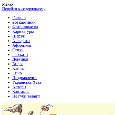
Весела хата — прикольные картинки, смешные истории,
Покажем всем ваши фото приколы, карикатуры, шаржи, стихи,
Меню
клипы!
рассказы, видео и песни!
Перейти к содержимому
Главная
все картинки
Фото приколы
Карикатуры
Шаржи
Анекдоты
Афоризмы
Стихи
Рассказы
Девушки
Видео
Клипы
Кино
Поздравления
Українська Хата
Авторы
Контакты
Не губи талант!