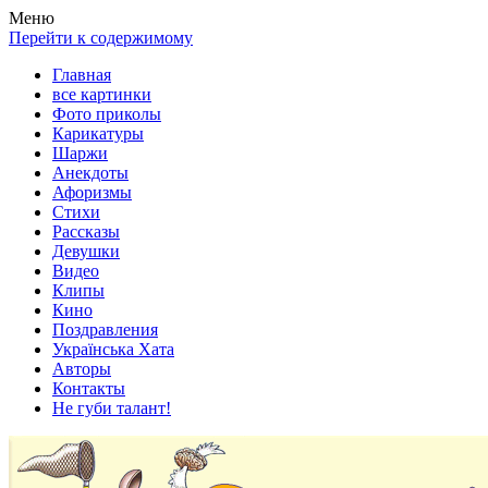
Весела хата — прикольные картинки, смешные истории, клипы
Покажем всем ваши фото приколы, карикатуры, шаржи, стихи, 
Меню
Перейти к содержимому
Главная
все картинки
Фото приколы
Карикатуры
Шаржи
Анекдоты
Афоризмы
Стихи
Рассказы
Девушки
Видео
Клипы
Кино
Поздравления
Українська Хата
Авторы
Контакты
Не губи талант!