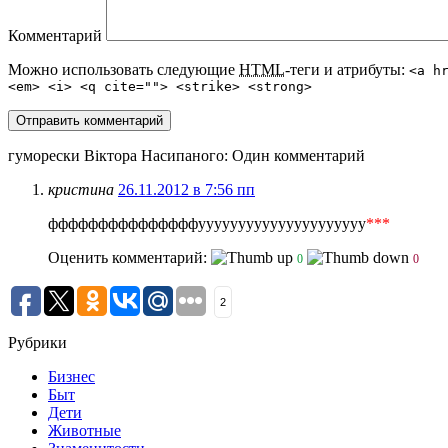
Комментарий
Можно использовать следующие
HTML
-теги и атрибуты:
<a h
<em> <i> <q cite=""> <strike> <strong>
гуморески Віктора Насипаного
: Один комментарий
кристина
26.11.2012 в 7:56 пп
фффффффффффффффууууууууууууууууууууу
***
Оценить комментарий:
0
0
2
Рубрики
Бизнес
Быт
Дети
Животные