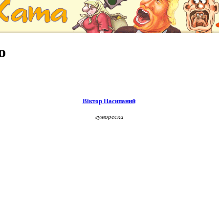
о
Віктор Насипаний
гуморески