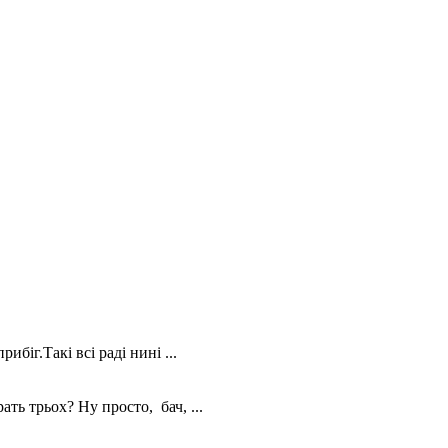
іг.Такі всі раді нині ...
 трьох? Ну просто, бач, ...