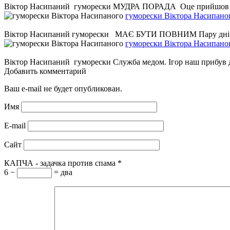
Віктор Насипаний гуморески МУДРА ПОРАДА Оце прийшов до кума
гуморески Віктора Насипано
Віктор Насипаний гуморески МАЄ БУТИ ПОВНИМ Пару днів нервує
гуморески Віктора Насипано
Віктор Насипаний гуморески Служба медом. Ігор наш прибув додо
Добавить комментарий
Ваш e-mail не будет опубликован.
Имя
E-mail
Сайт
КАПЧА - задачка против спама
*
6 −
= два