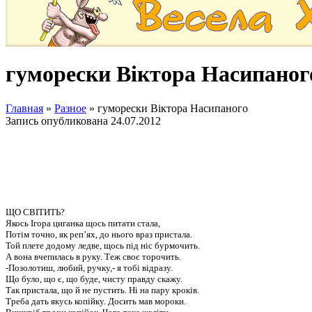
гуморески Віктора Насипаног
Главная
»
Разное
»
гуморески Віктора Насипаного
Запись опубликована
24.07.2012
ЩО СВІТИТЬ?
Якось Ігора циганка щось питати стала,
Потім точно, як реп’ях, до нього враз пристала.
Той плете додому ледве, щось під ніс бурмочить.
А вона вчепилась в руку. Теж своє торочить.
-Позолотиш, любий, ручку,- я тобі відразу.
Що було, що є, що буде, чисту правду скажу.
Так пристала, що й не пустить. Ні на пару кроків.
Треба дать якусь копійку. Досить мав мороки.