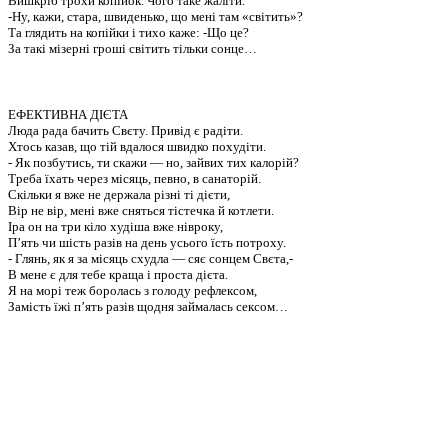
Вишкріб трохи копійок. Чого таке жаліти.
-Ну, кажи, стара, швиденько, що мені там «світить»?
Та глядить на копійки і тихо каже: -Що це?
За такі мізерні гроші світить тільки сонце…
ЕФЕКТИВНА ДІЄТА
Люда рада бачить Свєту. Привід є радіти.
Хтось казав, що тій вдалося швидко похудіти.
- Як позбутись, ти скажи — но, зайвих тих калорій?
Треба їхать через місяць, певно, в санаторій.
Скільки я вже не держала різні ті дієти,
Вір не вір, мені вже сняться тістечка й котлети.
Іра он на три кіло худіша вже нівроку,
П’ять чи шість разів на день усього їсть потроху.
- Глянь, як я за місяць схудла — сяє сонцем Свєта,-
В мене є для тебе краща і проста дієта.
Я на морі теж боролась з голоду рефлексом,
Замість їжі п’ять разів щодня займалась сексом…