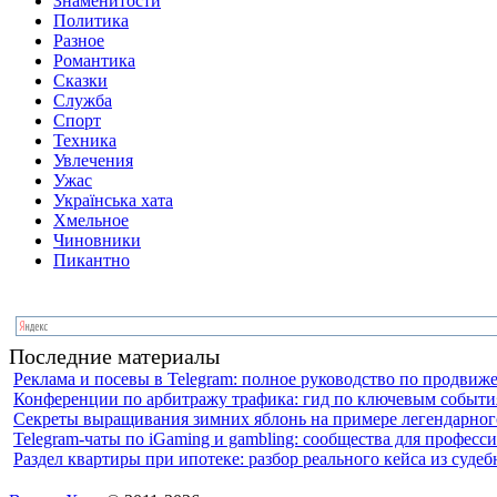
Знаменитости
Политика
Разное
Романтика
Сказки
Служба
Спорт
Техника
Увлечения
Ужас
Українська хата
Хмельное
Чиновники
Пикантно
Последние материалы
Реклама и посевы в Telegram: полное руководство по продви
Конференции по арбитражу трафика: гид по ключевым события
Секреты выращивания зимних яблонь на примере легендарного
Telegram-чаты по iGaming и gambling: сообщества для профес
Раздел квартиры при ипотеке: разбор реального кейса из суде