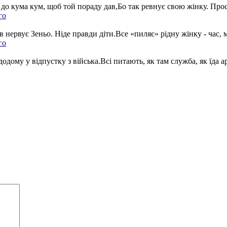
 кум, щоб той пораду дав,Бо так ревнує свою жінку. Просто аж
го
 Зеньо. Ніде правди діти.Все «пиляє» рідну жінку - час, мовл
го
му у відпустку з війська.Всі питають, як там служба, як їда ар