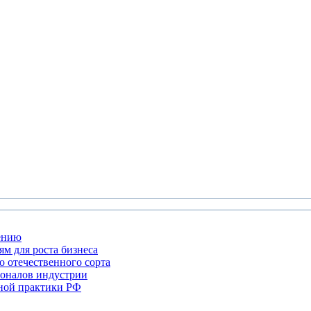
жению
м для роста бизнеса
 отечественного сорта
сионалов индустрии
бной практики РФ