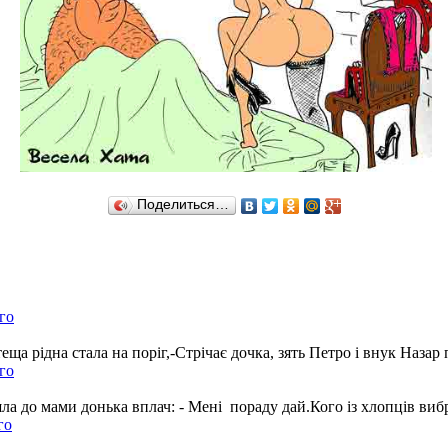
Поделиться…
го
на стала на поріг,-Стрічає дочка, зять Петро і внук Назар приб
го
ами донька вплач: - Мені пораду дай.Кого із хлопців вибрать
го