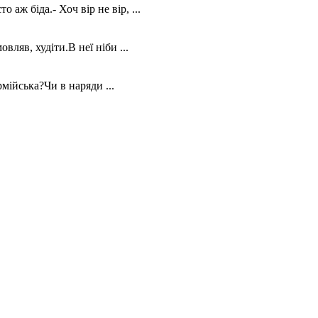
 біда.- Хоч вір не вір, ...
яв, худіти.В неї ніби ...
мійська?Чи в наряди ...