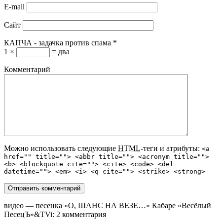
E-mail
Сайт
КАПЧА - задачка против спама
*
1 ×
= два
Комментарий
Можно использовать следующие
HTML
-теги и атрибуты:
<a
href="" title=""> <abbr title=""> <acronym title="">
<b> <blockquote cite=""> <cite> <code> <del
datetime=""> <em> <i> <q cite=""> <strike> <strong>
видео — песенка «О, ШАНС НА ВЕЗЕ…» Кабаре «Весёлый
ПесецЪ»&TVi
: 2 комментария