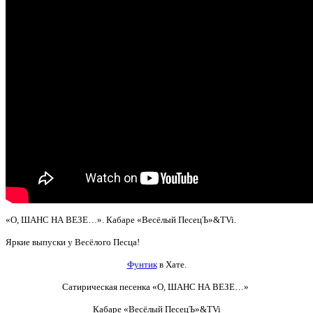
«О, ШАНС НА ВЕЗЕ…». Кабаре «Весёлый ПесецЪ»&TVi.
Яркие выпуски у Весёлого Песца!
Фунтик
в Хате.
Сатирическая песенка «О, ШАНС НА ВЕЗЕ…»
Кабаре «Весёлый ПесецЪ»&TVi