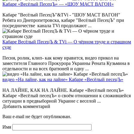
Кабаре «Весёлый ПесецЪ» — «ШОУ МАСТ ВАГОН»
Кабаре "Весёлый ПесецЪ"&TVi - "ШОУ МАСТ ВАГОН"
Ребята из Днепропетровска, кабаре "Весёлый ПесецЪ" при
посредничестве канала TVi продолжают ...
Кабаре Весёлый ПесецЪ & TVi — О чёрном труде и страшном
суде
Песня, ролик, клип- как кому нравится, видео прикол на
заместителя Главного Прокурора Украины Рената Кузьмина в
отдельности и на всех братюней и одну ...
видео «На лайне, как на лайне» Кабаре «Весёлый песецЪ»
НА ЛАЙНЕ, КАК НА ЛАЙНЕ. Кабаре «Весёлый песецЪ»
Кабаре «Весёлый песецЪ» о своём отношении к сложившейся
ситуации в предвыборной Украине с веселой ...
Добавить комментарий
Ваш e-mail не будет опубликован.
Имя