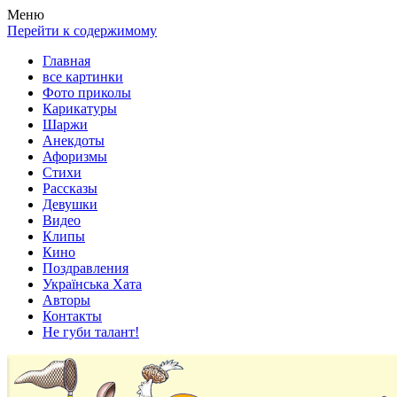
Весела хата — прикольные картинки, смешные истории,
Покажем всем ваши фото приколы, карикатуры, шаржи, стихи,
Меню
клипы!
рассказы, видео и песни!
Перейти к содержимому
Главная
все картинки
Фото приколы
Карикатуры
Шаржи
Анекдоты
Афоризмы
Стихи
Рассказы
Девушки
Видео
Клипы
Кино
Поздравления
Українська Хата
Авторы
Контакты
Не губи талант!