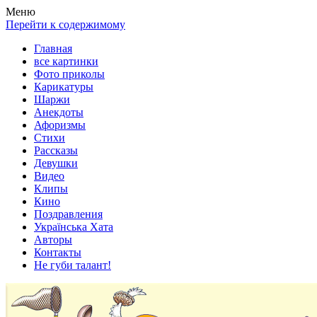
Весела хата — прикольные картинки, смешные истории,
Покажем всем ваши фото приколы, карикатуры, шаржи, стихи,
Меню
клипы!
рассказы, видео и песни!
Перейти к содержимому
Главная
все картинки
Фото приколы
Карикатуры
Шаржи
Анекдоты
Афоризмы
Стихи
Рассказы
Девушки
Видео
Клипы
Кино
Поздравления
Українська Хата
Авторы
Контакты
Не губи талант!