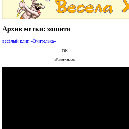
Архив метки:
зошити
весёлый клип «Вчителька»
ТіК
«Вчителька»