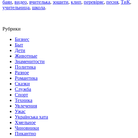
баян
,
видео
,
вчителька
,
зошити
,
клип
,
перевіряє
,
песня
,
ТиК
,
учительница
,
школа
.
Рубрики
Бизнес
Быт
Дети
Животные
Знаменитости
Политика
Разное
Романтика
Сказки
Служба
Спорт
Техника
Увлечения
Ужас
Українська хата
Хмельное
Чиновники
Пикантно