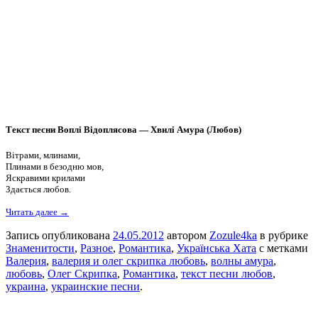
Текст песни Воплі Відоплясова — Хвилі Амура (Любов)
Вітрами, млинами,
Плинами в безодню мов,
Яскравими крилами
Здається любов.
Читать далее →
Запись опубликована
24.05.2012
автором
Zozule4ka
в рубрике
Знаменитости
,
Разное
,
Романтика
,
Українська Хата
с метками
Валерия
,
валерия и олег скрипка любовь
,
волны амура
,
любовь
,
Олег Скрипка
,
Романтика
,
текст песни любов
,
украина
,
украинские песни
.