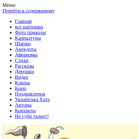
Весела хата — прикольные картинки, смешные истории,
Покажем всем ваши фото приколы, карикатуры, шаржи, стихи,
Меню
клипы!
рассказы, видео и песни!
Перейти к содержимому
Главная
все картинки
Фото приколы
Карикатуры
Шаржи
Анекдоты
Афоризмы
Стихи
Рассказы
Девушки
Видео
Клипы
Кино
Поздравления
Українська Хата
Авторы
Контакты
Не губи талант!