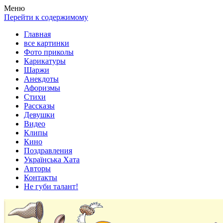
Весела хата — прикольные картинки, смешные истории,
Покажем всем ваши фото приколы, карикатуры, шаржи, стихи,
Меню
клипы!
рассказы, видео и песни!
Перейти к содержимому
Главная
все картинки
Фото приколы
Карикатуры
Шаржи
Анекдоты
Афоризмы
Стихи
Рассказы
Девушки
Видео
Клипы
Кино
Поздравления
Українська Хата
Авторы
Контакты
Не губи талант!