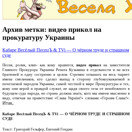
Архив метки:
видео прикол на
прокуратуру Украины
Кабаре Весёлый ПесецЪ & TVi — О чёрном труде и страшном
суде
Песня, ролик, клип- как кому нравится,
видео прикол
на заместителя
Главного Прокурора Украины Рената Кузьмина в отдельности и на всех
братюней и одну сестрюню в целом. Стремно оглашать на весь тырнет
имена смельчаков, кто сделал выпад в сторону глубокоуважаемой и
почетаемой народом Украины, самой честной в мире Прокуратуры и тех,
кому они верой и правдой служат, не щадя своего тела от неизбежного в
будущем суда народа, но страна должна знать, кого мы имеем мысленно в
виду, отвечая на приветствие «Слава Україні!» словами «Героям Слава!».
Итак,
Кабаре Весёлый ПесецЪ & TVi — О ЧЁРНОМ ТРУДЕ И СТРАШНОМ
СУДЕ
Текст: Григорий Гельфер, Евгений Гендин