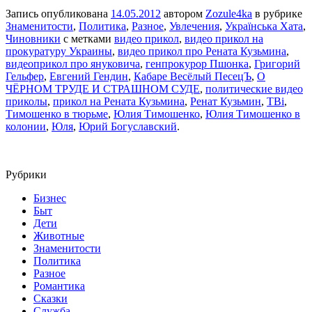
Запись опубликована
14.05.2012
автором
Zozule4ka
в рубрике
Знаменитости
,
Политика
,
Разное
,
Увлечения
,
Українська Хата
,
Чиновники
с метками
видео прикол
,
видео прикол на
прокуратуру Украины
,
видео прикол про Рената Кузьмина
,
видеоприкол про януковича
,
генпрокурор Пшонка
,
Григорий
Гельфер
,
Евгений Гендин
,
Кабаре Весёлый ПесецЪ
,
О
ЧЁРНОМ ТРУДЕ И СТРАШНОМ СУДЕ
,
политические видео
приколы
,
прикол на Рената Кузьмина
,
Ренат Кузьмин
,
ТВi
,
Тимошенко в тюрьме
,
Юлия Тимошенко
,
Юлия Тимошенко в
колонии
,
Юля
,
Юрий Богуславский
.
Рубрики
Бизнес
Быт
Дети
Животные
Знаменитости
Политика
Разное
Романтика
Сказки
Служба