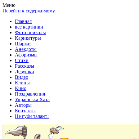
Весела хата — прикольные картинки, смешные истории, клипы
Покажем всем ваши фото приколы, карикатуры, шаржи, стихи, 
Меню
Перейти к содержимому
Главная
все картинки
Фото приколы
Карикатуры
Шаржи
Анекдоты
Афоризмы
Стихи
Рассказы
Девушки
Видео
Клипы
Кино
Поздравления
Українська Хата
Авторы
Контакты
Не губи талант!