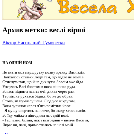
Архив метки:
веслі вірші
Віктор Насипаний. Гуморески
НА ОДНІЙ НОЗІ
Не знати як в маршрутку повну зранку Вася вліз,
Напхалось стільки люду там, що ледве не зомлів.
Стиснули так, що й не дихнути. Зовсім вже біда.
Уперлась Васі бюстом в носа жіночка руда.
Боявсь підняти навіть очі, дихав через раз.
Терпів, не рухався бідака, бо не до образ.
Стояв, як мумія сушена. Люд усе ж кругом,
Вона зупинок через п’ять помітила його:
- Я мушу спертись на плече, бо ззаду хтось насів.
Бо їду майже з півгодини на одній нозі.
- Та, певно, більш, ніж з півгодини – шепче Вася їй,
Якраз ви, пані, примостились на нозі моїй.