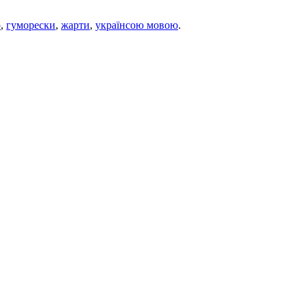
р
,
гуморески
,
жарти
,
українсою мовою
.