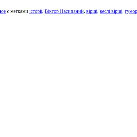
ное
с метками
історії
,
Віктор Насипаний
,
вірші
,
веслі вірші
,
гумо