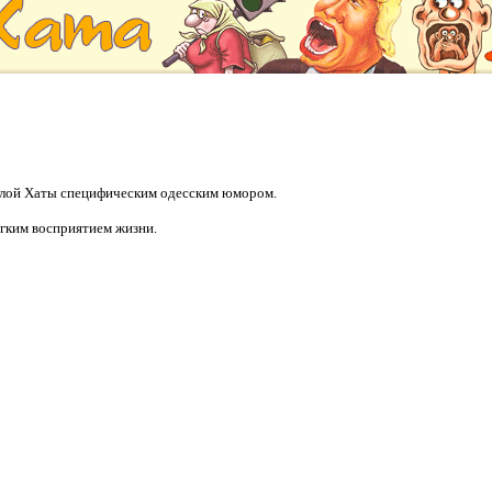
еселой Хаты специфическим одесским юмором.
егким восприятием жизни.