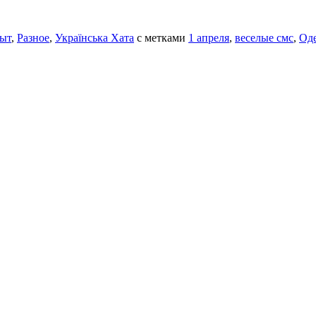
ыт
,
Разное
,
Українська Хата
с метками
1 апреля
,
веселые смс
,
Оде