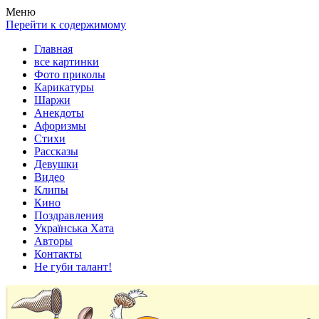
Весела хата — прикольные картинки, смешные истории, клипы
Покажем всем ваши фото приколы, карикатуры, шаржи, стихи, 
Меню
Перейти к содержимому
Главная
все картинки
Фото приколы
Карикатуры
Шаржи
Анекдоты
Афоризмы
Стихи
Рассказы
Девушки
Видео
Клипы
Кино
Поздравления
Українська Хата
Авторы
Контакты
Не губи талант!