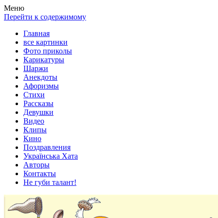
Весела хата — прикольные картинки, смешные истории, клипы
Покажем всем ваши фото приколы, карикатуры, шаржи, стихи, 
Меню
Перейти к содержимому
Главная
все картинки
Фото приколы
Карикатуры
Шаржи
Анекдоты
Афоризмы
Стихи
Рассказы
Девушки
Видео
Клипы
Кино
Поздравления
Українська Хата
Авторы
Контакты
Не губи талант!