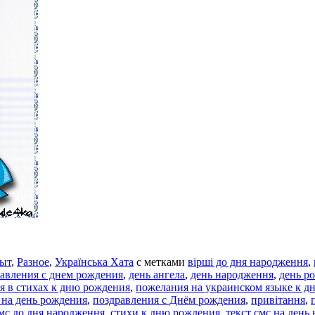
ыт
,
Разное
,
Українська Хата
с метками
вірші до дня народження
,
равления с днем рождения
,
день ангела
,
день народження
,
день р
я в стихах к дню рождения
,
пожелания на украинском языке к д
 на день рождения
,
поздравления с Днём рождения
,
привітання
,
мс до дня народження
,
стихи к дню рождения
,
текст смс на день