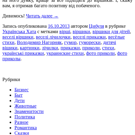
на його думку, краще за все підходять до віршиків. І, скажу
вам, я отримав багато позитиву від побаченого.
Дивимось!
Читать далее →
Запись опубликована
16.10.2013
автором
Цибуля
в рубрике
Українська Хата
с метками
вірші
,
віршики
,
віршики для дітей
,
веселі віршики
,
веселі лічилочки
,
веселі приказки
,
весёлые
стихи
,
Володимир Нагорняк
,
гумор
,
гуморески
,
дитячі
вішики
,
картинки
,
лічилки
,
приказки
,
приколи
,
стихи
,
українські приказки
,
украинские стихи
,
фото приколи
,
фото
приколы
.
Рубрики
Бизнес
Быт
Дети
Животные
Знаменитости
Политика
Разное
Романтика
Сказки