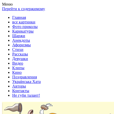
Весела хата — прикольные картинки, смешные истории,
Покажем всем ваши фото приколы, карикатуры, шаржи, стихи,
Меню
клипы!
рассказы, видео и песни!
Перейти к содержимому
Главная
все картинки
Фото приколы
Карикатуры
Шаржи
Анекдоты
Афоризмы
Стихи
Рассказы
Девушки
Видео
Клипы
Кино
Поздравления
Українська Хата
Авторы
Контакты
Не губи талант!