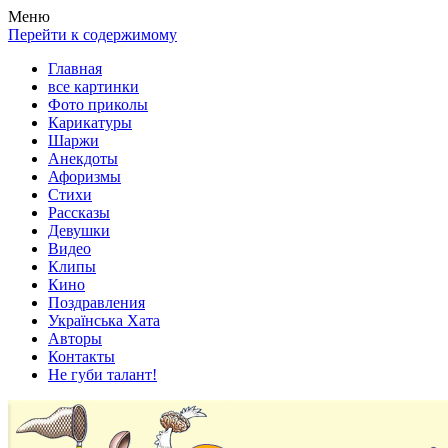
Весела хата — прикольные картинки, смешные истории,
Покажем всем ваши фото приколы, карикатуры, шаржи, стихи,
Меню
клипы!
рассказы, видео и песни!
Перейти к содержимому
Главная
все картинки
Фото приколы
Карикатуры
Шаржи
Анекдоты
Афоризмы
Стихи
Рассказы
Девушки
Видео
Клипы
Кино
Поздравления
Українська Хата
Авторы
Контакты
Не губи талант!