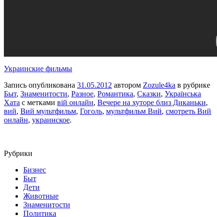
Украинские фильмы
Запись опубликована
31.05.2012
автором
Zozule4ka
в рубрике
Быт
,
Знаменитости
,
Разное
,
Романтика
,
Сказки
,
Українська
Хата
с метками
вій онлайн
,
Вечере на хуторе близ Диканьки
,
вий
,
Вий мультфильм
,
Гоголь
,
мультфильм Вий
,
смотреть Вий
онлайн
,
украинское
.
Рубрики
Бизнес
Быт
Дети
Животные
Знаменитости
Политика