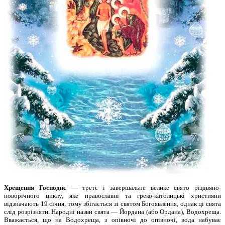
Хрещення Господнє
— третє і завершальне велике свято різдвяно-
новорічного циклу, яке православні та греко-католицькі християни
відзначають 19 січня, тому збігається зі святом Богоявлення, однак ці свята
слід розрізняти. Народні назви свята — Йордана (або Ордана), Водохреща.
Вважається, що на Водохреща, з опівночі до опівночі, вода набуває