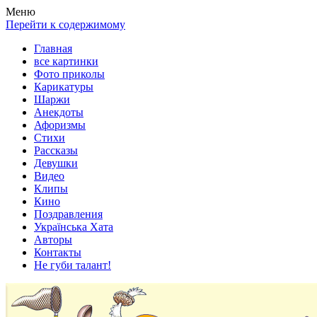
Весела хата — прикольные картинки, смешные истории,
Покажем всем ваши фото приколы, карикатуры, шаржи, стихи,
Меню
клипы!
рассказы, видео и песни!
Перейти к содержимому
Главная
все картинки
Фото приколы
Карикатуры
Шаржи
Анекдоты
Афоризмы
Стихи
Рассказы
Девушки
Видео
Клипы
Кино
Поздравления
Українська Хата
Авторы
Контакты
Не губи талант!