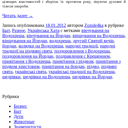
цілющих властивостей і зберігає їх протягом року, лікуючи духовні й
тілесні хвороби.
Читать далее →
Запись опубликована
18.01.2012
автором
Zozule4ka
в рубрике
Быт
,
Разное
,
Українська Хата
с метками
вінчування на
Водохреща
,
вінчування на Йордан
,
віншування на Водохреща
,
віншування на Йордан
,
водохреща
,
другий Святий вечір
,
йордан
,
колядки на Водохреща
,
народні традиції
,
народні
традиції на різдвяні свята
,
поздоровлення з Водохреща
,
поздоровлення на Йордан
,
поздравления с Крещением
,
привітання з Водохреща
,
привітання з різдвом
,
привітання з
різдвом христовим
,
привітання на йордан
,
різдво
,
різдвяні
свята
,
українські свята
,
українські традиції на Водохреща
,
щедрівки
,
щедрівки на Водохреща
,
щедрівки на Йордан
.
Рубрики
Бизнес
Быт
Дети
Животные
Знаменитости