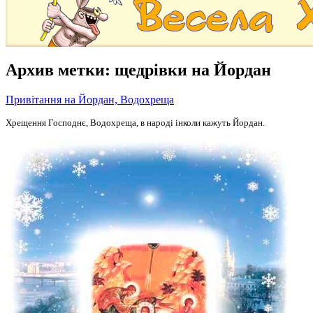
Архив метки:
щедрівки на Йордан
Привітання на Йордан, Водохреща
Хрещення Господнє, Водохреща, в народі інколи кажуть Йордан.