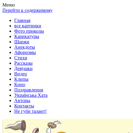
Весела хата — прикольные картинки, смешные истории,
Покажем всем ваши фото приколы, карикатуры, шаржи, стихи,
Меню
клипы!
рассказы, видео и песни!
Перейти к содержимому
Главная
все картинки
Фото приколы
Карикатуры
Шаржи
Анекдоты
Афоризмы
Стихи
Рассказы
Девушки
Видео
Клипы
Кино
Поздравления
Українська Хата
Авторы
Контакты
Не губи талант!