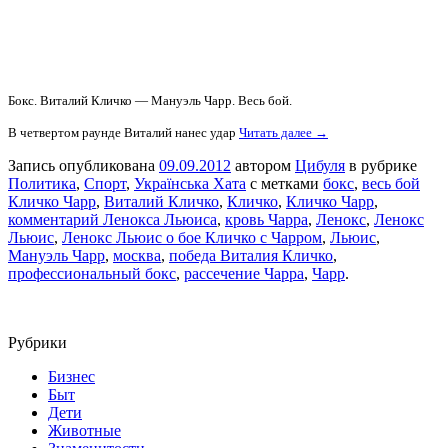
Бокс. Виталий Кличко — Мануэль Чарр. Весь бой.
В четвертом раунде Виталий нанес удар
Читать далее →
Запись опубликована
09.09.2012
автором
Цибуля
в рубрике
Политика
,
Спорт
,
Українська Хата
с метками
бокс
,
весь бой
Кличко Чарр
,
Виталий Кличко
,
Кличко
,
Кличко Чарр
,
комментарий Ленокса Льюиса
,
кровь Чарра
,
Ленокс
,
Ленокс
Льюис
,
Ленокс Льюис о бое Кличко с Чарром
,
Льюис
,
Мануэль Чарр
,
москва
,
победа Виталия Кличко
,
профессиональный бокс
,
рассечение Чарра
,
Чарр
.
Рубрики
Бизнес
Быт
Дети
Животные