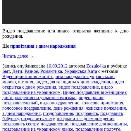
Видео поздравление или видео открытка женщине к дню
рождения.
Ще
привітання з днем народження
Читать далее →
Запись опубликована
10.09.2012
автором
Zozule4ka
в рубрике
Быт
,
Дети
,
Разное
,
Романтика
,
Українська Хата
с метками
Відео привітання жінці з днем народження українською
мовою
,
вітання
,
видео для женщины к дню рождения
,
видео
открытка с днём рождения
,
видео поздравление
,
видео
поздравление на украинском
,
Видео поздравления женщине с
днем рождения на украинском языке
,
видео ролик
поздравительный
,
видеопоздравление
,
голосове привітання
,
голосовое поздравление
,
день рождения
,
женские пожелания
,
з днем народження
,
поздоровлення
,
поздравить
,
поздравить
бабушку
,
поздравить маму
,
поздравить с днем рождения
,
поздравить сестру
,
поздравление
,
поздравление для женщины
,
поздравление на украинском языке
,
поздравление подруге
,