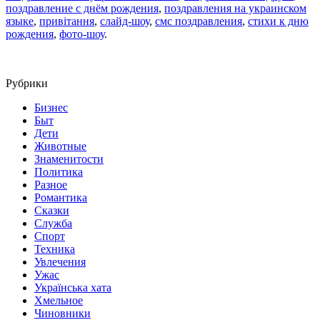
поздравление с днём рождения
,
поздравления на украинском
языке
,
привітання
,
слайд-шоу
,
смс поздравления
,
стихи к дню
рождения
,
фото-шоу
.
Рубрики
Бизнес
Быт
Дети
Животные
Знаменитости
Политика
Разное
Романтика
Сказки
Служба
Спорт
Техника
Увлечения
Ужас
Українська хата
Хмельное
Чиновники