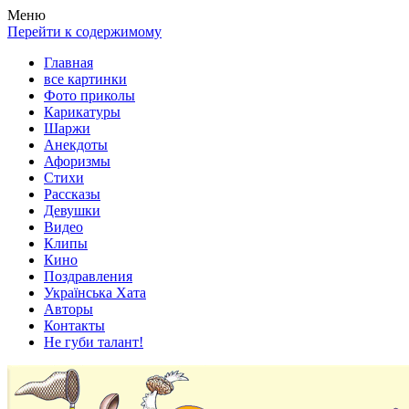
Весела хата — прикольные картинки, смешные истории,
Покажем всем ваши фото приколы, карикатуры, шаржи, стихи,
Меню
клипы!
рассказы, видео и песни!
Перейти к содержимому
Главная
все картинки
Фото приколы
Карикатуры
Шаржи
Анекдоты
Афоризмы
Стихи
Рассказы
Девушки
Видео
Клипы
Кино
Поздравления
Українська Хата
Авторы
Контакты
Не губи талант!